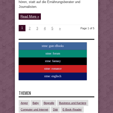
hören, statt auf die Ernährungsberater und
Journalisten.
Read More »
1
2
3
4
5
»
Page 1 of 5
xtme: gute eBooks
xtme: forum
xtme: fantasy
xtme: romance
xtme: englisch
THEMEN
Angst
Baby
Biografie
Business und Karriere
Computer und Internet
Diät
E-Book-Reader