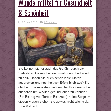
Wundermittel für Gesundheit
& Schönheit
25. Mai 2018
1 Comment
Sie kennen sicher auch das Gefühl, durch die
Vielzahl an Gesundheitsinformationen überfordert
zu sein. Haben Sie auch schon viele Diäten
ausprobiert und nachhaltiger Erfolg blieb aus? Sie
glauben, Sie müssten viel Geld für Ihre Gesundheit
ausgeben um wirklich gesund leben zu können?
(Ein Beitrag von Torben Belitzsch) Keine Sorge, mit
diesen Fragen stehen Sie gewiss nicht alleine da.
Eine Vielzahl ...