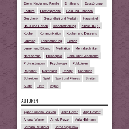
Eltern, Kinder und Familie
Ernährung
Essstörungen
Feature
Fremdsprache
Geld und Finanzen
Geschenk
Gesundheit und Medizin
Hausmittel
Haus und Garten
Kindererziehung
Kindle HD(X)
Kochen
Kommunikation
Kuchen und Desserts
Laufblog
Lebensführung
Lernen
Lernen und Bildung
Meditation
Mentaltechniken
Narzissmus
Philosophie
Politik und Geschichte
Prokrastination
Psychologie
Publizieren
Ratgeber
Rezension
Rezept
Sachbuch
Schreiben
Spiel
Sport und Fitness
Streiten
Sucht
Tiere
Vegan
AUTOREN
Ajahn Sumano Bhikkhu
Anita Heyer
Anja Dostert
Ansgar Warner
Arnold Retzer
Attila Hildmann
Barbara Reishofer
Bernd Siggelkow