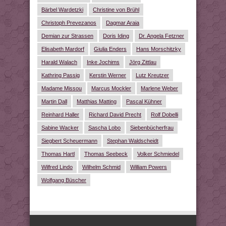
Bärbel Wardetzki
Christine von Brühl
Christoph Prevezanos
Dagmar Araia
Demian zur Strassen
Doris Iding
Dr. Angela Fetzner
Elisabeth Mardorf
Giulia Enders
Hans Morschitzky
Harald Walach
Inke Jochims
Jörg Zittlau
Kathring Passig
Kerstin Werner
Lutz Kreutzer
Madame Missou
Marcus Mockler
Marlene Weber
Martin Dall
Matthias Matting
Pascal Kühner
Reinhard Haller
Richard David Precht
Rolf Dobelli
Sabine Wacker
Sascha Lobo
Siebenbücherfrau
Siegbert Scheuermann
Stephan Waldscheidt
Thomas Hartl
Thomas Seebeck
Volker Schmiedel
Wilfred Lindo
Wilhelm Schmid
William Powers
Wolfgang Büscher