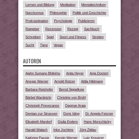
Lernen und Bildung
Meditation
Mentaltechniken
Narzissmus
Philosophie
Politik und Geschichte
Prokrastination
Psychologie
Publizieren
Ratgeber
Rezension
Rezept
Sachbuch
Schreiben
Spiel
Sport und Fitness
Streiten
Sucht
Tiere
Vegan
AUTOREN
Ajahn Sumano Bhikkhu
Anita Heyer
Anja Dostert
Ansgar Warner
Arnold Retzer
Attila Hildmann
Barbara Reishofer
Bernd Siggelkow
Bärbel Wardetzki
Christine von Brühl
Christoph Prevezanos
Dagmar Araia
Demian zur Strassen
Doris Iding
Dr. Angela Fetzner
Elisabeth Mardorf
Giulia Enders
Hans Morschitzky
Harald Walach
Inke Jochims
Jörg Zittlau
Kathring Passig
Kerstin Werner
Lutz Kreutzer