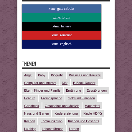
xtme: gute eBooks
xtme: forum
xtme: fantasy
xtme: romance
xtme: englisch
THEMEN
Angst
Baby
Biografie
Business und Karriere
Computer und Internet
Diät
E-Book-Reader
Eltern, Kinder und Familie
Ernährung
Essstörungen
Feature
Fremdsprache
Geld und Finanzen
Geschenk
Gesundheit und Medizin
Hausmittel
Haus und Garten
Kindererziehung
Kindle HD(X)
Kochen
Kommunikation
Kuchen und Desserts
Laufblog
Lebensführung
Lernen