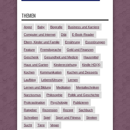
THEMEN
Angst
Baby
Biografie
Business und Karriere
Computer und Internet
Diät
E-Book-Reader
Eltern, Kinder und Familie
Ernährung
Essstörungen
Feature
Fremdsprache
Geld und Finanzen
Geschenk
Gesundheit und Medizin
Hausmittel
Haus und Garten
Kindererziehung
Kindle HD(X)
Kochen
Kommunikation
Kuchen und Desserts
Laufblog
Lebensführung
Lernen
Lernen und Bildung
Meditation
Mentaltechniken
Narzissmus
Philosophie
Politik und Geschichte
Prokrastination
Psychologie
Publizieren
Ratgeber
Rezension
Rezept
Sachbuch
Schreiben
Spiel
Sport und Fitness
Streiten
Sucht
Tiere
Vegan