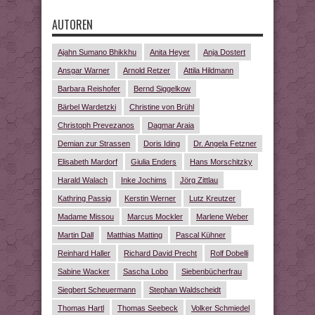
AUTOREN
Ajahn Sumano Bhikkhu
Anita Heyer
Anja Dostert
Ansgar Warner
Arnold Retzer
Attila Hildmann
Barbara Reishofer
Bernd Siggelkow
Bärbel Wardetzki
Christine von Brühl
Christoph Prevezanos
Dagmar Araia
Demian zur Strassen
Doris Iding
Dr. Angela Fetzner
Elisabeth Mardorf
Giulia Enders
Hans Morschitzky
Harald Walach
Inke Jochims
Jörg Zittlau
Kathring Passig
Kerstin Werner
Lutz Kreutzer
Madame Missou
Marcus Mockler
Marlene Weber
Martin Dall
Matthias Matting
Pascal Kühner
Reinhard Haller
Richard David Precht
Rolf Dobelli
Sabine Wacker
Sascha Lobo
Siebenbücherfrau
Siegbert Scheuermann
Stephan Waldscheidt
Thomas Hartl
Thomas Seebeck
Volker Schmiedel