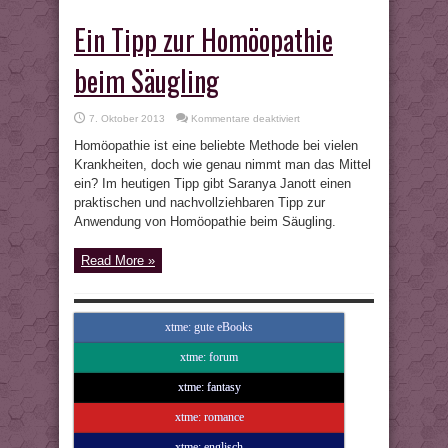
Ein Tipp zur Homöopathie
beim Säugling
für
7. Oktober 2013
Kommentare deaktiviert
Ein
Tipp
Homöopathie ist eine beliebte Methode bei vielen
zur
Homöopathie
Krankheiten, doch wie genau nimmt man das Mittel
beim
ein? Im heutigen Tipp gibt Saranya Janott einen
Säugling
praktischen und nachvollziehbaren Tipp zur
Anwendung von Homöopathie beim Säugling.
Read More »
xtme: gute eBooks
xtme: forum
xtme: fantasy
xtme: romance
xtme: englisch