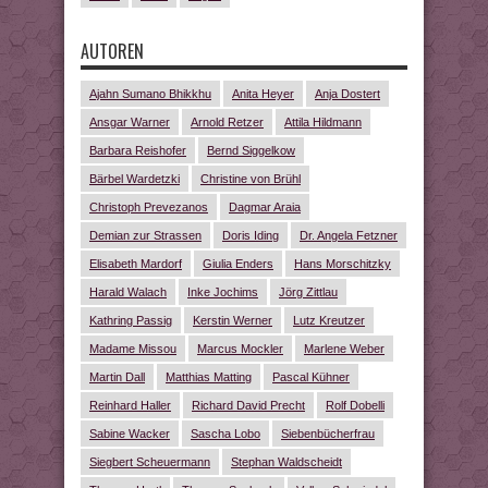
AUTOREN
Ajahn Sumano Bhikkhu
Anita Heyer
Anja Dostert
Ansgar Warner
Arnold Retzer
Attila Hildmann
Barbara Reishofer
Bernd Siggelkow
Bärbel Wardetzki
Christine von Brühl
Christoph Prevezanos
Dagmar Araia
Demian zur Strassen
Doris Iding
Dr. Angela Fetzner
Elisabeth Mardorf
Giulia Enders
Hans Morschitzky
Harald Walach
Inke Jochims
Jörg Zittlau
Kathring Passig
Kerstin Werner
Lutz Kreutzer
Madame Missou
Marcus Mockler
Marlene Weber
Martin Dall
Matthias Matting
Pascal Kühner
Reinhard Haller
Richard David Precht
Rolf Dobelli
Sabine Wacker
Sascha Lobo
Siebenbücherfrau
Siegbert Scheuermann
Stephan Waldscheidt