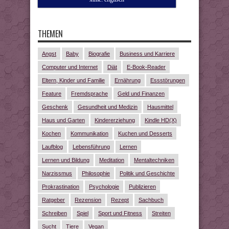
THEMEN
Angst
Baby
Biografie
Business und Karriere
Computer und Internet
Diät
E-Book-Reader
Eltern, Kinder und Familie
Ernährung
Essstörungen
Feature
Fremdsprache
Geld und Finanzen
Geschenk
Gesundheit und Medizin
Hausmittel
Haus und Garten
Kindererziehung
Kindle HD(X)
Kochen
Kommunikation
Kuchen und Desserts
Laufblog
Lebensführung
Lernen
Lernen und Bildung
Meditation
Mentaltechniken
Narzissmus
Philosophie
Politik und Geschichte
Prokrastination
Psychologie
Publizieren
Ratgeber
Rezension
Rezept
Sachbuch
Schreiben
Spiel
Sport und Fitness
Streiten
Sucht
Tiere
Vegan