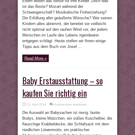
Eltern wollen das Beste für ihre Kinder. Doch was
Thema
Kindererziehung:
ist das Beste? Mozart während der
Fördern
Schwangerschaft? Musikalische Früherziehung?
durch
Fordern
Die Erfüllung aller geäußerte Wünsche? Wer seinen
Kindern alles abnimmt, der bereitet sie vielleicht
nicht optimal auf den rauhen Wind vor, der jedem
Menschen im Laufe des Lebens irgendwann
entgegen schlägt. Heute stellen wir Ihnen einige
Tipps aus dem Buch von Josef ...
Read More »
Baby Erstausstattung – so
kaufen Sie richtig ein
für
23. April 2014
Kommentare deaktiviert
Baby
Erstausstattung
Die Auswahl an Babysachen ist riesig: bunte
–
so
Bodys, kleine Mützchen, ein süßes Kuscheltier, die
kaufen
flauschige Krabbeldecke, der Schlafsack mit dem
Sie
richtig
niedlichen Löwenmotiv, ein praktischer
ein