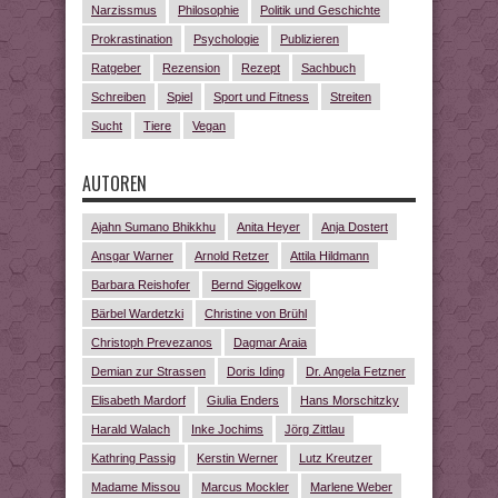
Narzissmus
Philosophie
Politik und Geschichte
Prokrastination
Psychologie
Publizieren
Ratgeber
Rezension
Rezept
Sachbuch
Schreiben
Spiel
Sport und Fitness
Streiten
Sucht
Tiere
Vegan
AUTOREN
Ajahn Sumano Bhikkhu
Anita Heyer
Anja Dostert
Ansgar Warner
Arnold Retzer
Attila Hildmann
Barbara Reishofer
Bernd Siggelkow
Bärbel Wardetzki
Christine von Brühl
Christoph Prevezanos
Dagmar Araia
Demian zur Strassen
Doris Iding
Dr. Angela Fetzner
Elisabeth Mardorf
Giulia Enders
Hans Morschitzky
Harald Walach
Inke Jochims
Jörg Zittlau
Kathring Passig
Kerstin Werner
Lutz Kreutzer
Madame Missou
Marcus Mockler
Marlene Weber