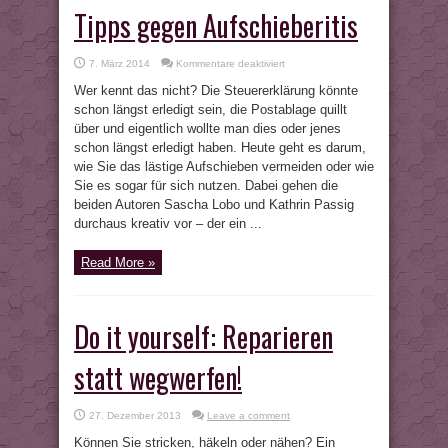
Tipps gegen Aufschieberitis
für
7. März 2014
Kommentare deaktiviert
Tipps
gegen
Wer kennt das nicht? Die Steuererklärung könnte
Aufschieberitis
schon längst erledigt sein, die Postablage quillt
über und eigentlich wollte man dies oder jenes
schon längst erledigt haben. Heute geht es darum,
wie Sie das lästige Aufschieben vermeiden oder wie
Sie es sogar für sich nutzen. Dabei gehen die
beiden Autoren Sascha Lobo und Kathrin Passig
durchaus kreativ vor – der ein ...
Read More »
Do it yourself: Reparieren
statt wegwerfen!
27. Dezember 2013
Leave a comment
Können Sie stricken, häkeln oder nähen? Ein