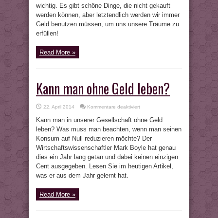
wichtig. Es gibt schöne Dinge, die nicht gekauft
werden können, aber letztendlich werden wir immer
Geld benutzen müssen, um uns unsere Träume zu
erfüllen!
Read More »
Kann man ohne Geld leben?
für
22. April 2014
Kommentare deaktiviert
Kann
man
Kann man in unserer Gesellschaft ohne Geld
ohne
Geld
leben? Was muss man beachten, wenn man seinen
leben?
Konsum auf Null reduzieren möchte? Der
Wirtschaftswissenschaftler Mark Boyle hat genau
dies ein Jahr lang getan und dabei keinen einzigen
Cent ausgegeben. Lesen Sie im heutigen Artikel,
was er aus dem Jahr gelernt hat.
Read More »