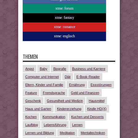
xtme: forum
xtme: fantasy
xtme: romance
xtme: englisch
THEMEN
Angst
Baby
Biografie
Business und Karriere
Computer und Internet
Diät
E-Book-Reader
Eltern, Kinder und Familie
Ernährung
Essstörungen
Feature
Fremdsprache
Geld und Finanzen
Geschenk
Gesundheit und Medizin
Hausmittel
Haus und Garten
Kindererziehung
Kindle HD(X)
Kochen
Kommunikation
Kuchen und Desserts
Laufblog
Lebensführung
Lernen
Lernen und Bildung
Meditation
Mentaltechniken