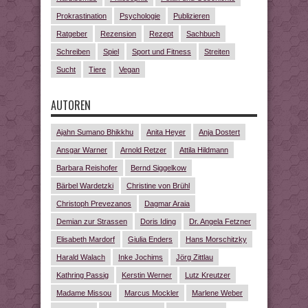
Prokrastination
Psychologie
Publizieren
Ratgeber
Rezension
Rezept
Sachbuch
Schreiben
Spiel
Sport und Fitness
Streiten
Sucht
Tiere
Vegan
AUTOREN
Ajahn Sumano Bhikkhu
Anita Heyer
Anja Dostert
Ansgar Warner
Arnold Retzer
Attila Hildmann
Barbara Reishofer
Bernd Siggelkow
Bärbel Wardetzki
Christine von Brühl
Christoph Prevezanos
Dagmar Araia
Demian zur Strassen
Doris Iding
Dr. Angela Fetzner
Elisabeth Mardorf
Giulia Enders
Hans Morschitzky
Harald Walach
Inke Jochims
Jörg Zittlau
Kathring Passig
Kerstin Werner
Lutz Kreutzer
Madame Missou
Marcus Mockler
Marlene Weber