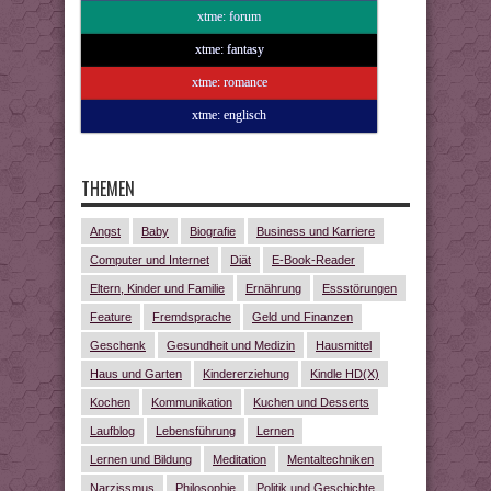
xtme: forum
xtme: fantasy
xtme: romance
xtme: englisch
THEMEN
Angst
Baby
Biografie
Business und Karriere
Computer und Internet
Diät
E-Book-Reader
Eltern, Kinder und Familie
Ernährung
Essstörungen
Feature
Fremdsprache
Geld und Finanzen
Geschenk
Gesundheit und Medizin
Hausmittel
Haus und Garten
Kindererziehung
Kindle HD(X)
Kochen
Kommunikation
Kuchen und Desserts
Laufblog
Lebensführung
Lernen
Lernen und Bildung
Meditation
Mentaltechniken
Narzissmus
Philosophie
Politik und Geschichte