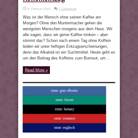
8. Februar 2014
7 Comments
Was ist der Mensch ohne seinen Kaffee am
Morgen? Ohne den Muntermacher gehen die
wenigsten Menschen morgens aus dem Haus. Wir
alle sagen, dass wir gerne Kaffee trinken – aber
stimmt das? Schon nach einem Tag ohne Koffein
leiden wir unter heftigen Entzugserscheinungen,
denn das Alkaloid ist ein Suchtmittel. Heute geht es
um den Beitrag des Koffeins zum Burnout, um ...
Read More »
xtme: gute eBooks
xtme: forum
xtme: fantasy
xtme: romance
xtme: englisch