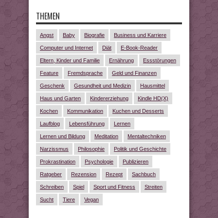
THEMEN
Angst
Baby
Biografie
Business und Karriere
Computer und Internet
Diät
E-Book-Reader
Eltern, Kinder und Familie
Ernährung
Essstörungen
Feature
Fremdsprache
Geld und Finanzen
Geschenk
Gesundheit und Medizin
Hausmittel
Haus und Garten
Kindererziehung
Kindle HD(X)
Kochen
Kommunikation
Kuchen und Desserts
Laufblog
Lebensführung
Lernen
Lernen und Bildung
Meditation
Mentaltechniken
Narzissmus
Philosophie
Politik und Geschichte
Prokrastination
Psychologie
Publizieren
Ratgeber
Rezension
Rezept
Sachbuch
Schreiben
Spiel
Sport und Fitness
Streiten
Sucht
Tiere
Vegan