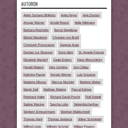
AUTOREN
Ajahn Sumano Bhikkhu
Anita Heyer
Anja Dostert
Ansgar Warner
Arnold Retzer
Attila Hildmann
Barbara Reishofer
Bernd Siggelkow
Bärbel Wardetzki
Christine von Brühl
Christoph Prevezanos
Dagmar Araia
Demian zur Strassen
Doris Iding
Dr. Angela Fetzner
Elisabeth Mardorf
Giulia Enders
Hans Morschitzky
Harald Walach
Inke Jochims
Jörg Zittlau
Kathring Passig
Kerstin Werner
Lutz Kreutzer
Madame Missou
Marcus Mockler
Marlene Weber
Martin Dall
Matthias Matting
Pascal Kühner
Reinhard Haller
Richard David Precht
Rolf Dobelli
Sabine Wacker
Sascha Lobo
Siebenbücherfrau
Siegbert Scheuermann
Stephan Waldscheidt
Thomas Hartl
Thomas Seebeck
Volker Schmiedel
Wilfred Lindo
Wilhelm Schmid
William Powers