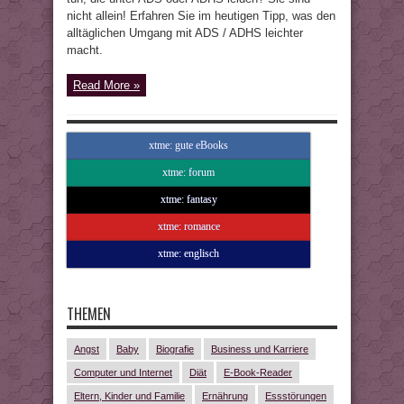
nicht allein! Erfahren Sie im heutigen Tipp, was den
alltäglichen Umgang mit ADS / ADHS leichter
macht.
Read More »
xtme: gute eBooks
xtme: forum
xtme: fantasy
xtme: romance
xtme: englisch
THEMEN
Angst
Baby
Biografie
Business und Karriere
Computer und Internet
Diät
E-Book-Reader
Eltern, Kinder und Familie
Ernährung
Essstörungen