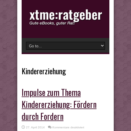
Kindererziehung
Impulse zum Thema
Kindererziehung: Fördern
durch Fordern
für
27. April 2014
Kommentare deaktiviert
Impulse