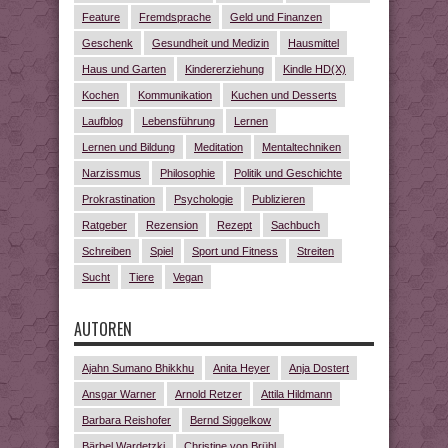
Feature
Fremdsprache
Geld und Finanzen
Geschenk
Gesundheit und Medizin
Hausmittel
Haus und Garten
Kindererziehung
Kindle HD(X)
Kochen
Kommunikation
Kuchen und Desserts
Laufblog
Lebensführung
Lernen
Lernen und Bildung
Meditation
Mentaltechniken
Narzissmus
Philosophie
Politik und Geschichte
Prokrastination
Psychologie
Publizieren
Ratgeber
Rezension
Rezept
Sachbuch
Schreiben
Spiel
Sport und Fitness
Streiten
Sucht
Tiere
Vegan
AUTOREN
Ajahn Sumano Bhikkhu
Anita Heyer
Anja Dostert
Ansgar Warner
Arnold Retzer
Attila Hildmann
Barbara Reishofer
Bernd Siggelkow
Bärbel Wardetzki
Christine von Brühl