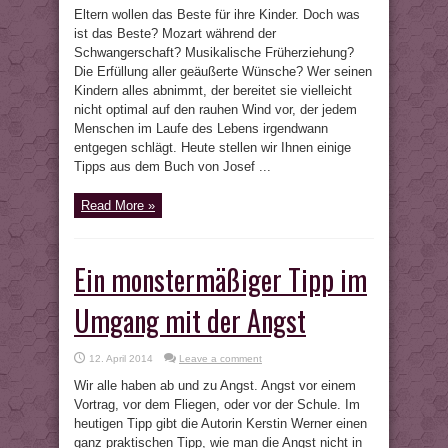
zum
Eltern wollen das Beste für ihre Kinder. Doch was
Thema
Kindererziehung:
ist das Beste? Mozart während der
Fördern
Schwangerschaft? Musikalische Früherziehung?
durch
Fordern
Die Erfüllung aller geäußerte Wünsche? Wer seinen
Kindern alles abnimmt, der bereitet sie vielleicht
nicht optimal auf den rauhen Wind vor, der jedem
Menschen im Laufe des Lebens irgendwann
entgegen schlägt. Heute stellen wir Ihnen einige
Tipps aus dem Buch von Josef ...
Read More »
Ein monstermäßiger Tipp im
Umgang mit der Angst
12. April 2014
Leave a comment
Wir alle haben ab und zu Angst. Angst vor einem
Vortrag, vor dem Fliegen, oder vor der Schule. Im
heutigen Tipp gibt die Autorin Kerstin Werner einen
ganz praktischen Tipp, wie man die Angst nicht in