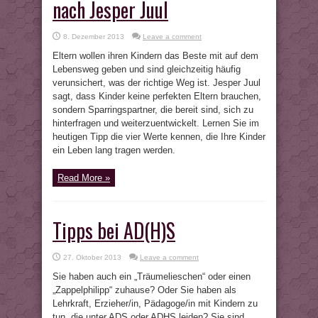
nach Jesper Juul
8. Dezember 2013
Leave a comment
Eltern wollen ihren Kindern das Beste mit auf dem
Lebensweg geben und sind gleichzeitig häufig
verunsichert, was der richtige Weg ist. Jesper Juul
sagt, dass Kinder keine perfekten Eltern brauchen,
sondern Sparringspartner, die bereit sind, sich zu
hinterfragen und weiterzuentwickelt. Lernen Sie im
heutigen Tipp die vier Werte kennen, die Ihre Kinder
ein Leben lang tragen werden.
Read More »
Tipps bei AD(H)S
27. Oktober 2013
Leave a comment
Sie haben auch ein „Träumelieschen“ oder einen
„Zappelphilipp“ zuhause? Oder Sie haben als
Lehrkraft, Erzieher/in, Pädagoge/in mit Kindern zu
tun, die unter ADS oder ADHS leiden? Sie sind