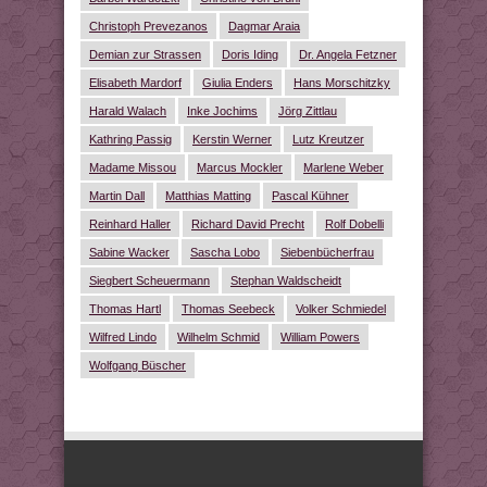
Christoph Prevezanos
Dagmar Araia
Demian zur Strassen
Doris Iding
Dr. Angela Fetzner
Elisabeth Mardorf
Giulia Enders
Hans Morschitzky
Harald Walach
Inke Jochims
Jörg Zittlau
Kathring Passig
Kerstin Werner
Lutz Kreutzer
Madame Missou
Marcus Mockler
Marlene Weber
Martin Dall
Matthias Matting
Pascal Kühner
Reinhard Haller
Richard David Precht
Rolf Dobelli
Sabine Wacker
Sascha Lobo
Siebenbücherfrau
Siegbert Scheuermann
Stephan Waldscheidt
Thomas Hartl
Thomas Seebeck
Volker Schmiedel
Wilfred Lindo
Wilhelm Schmid
William Powers
Wolfgang Büscher