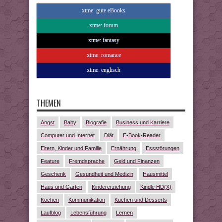
xtme: gute eBooks
xtme: forum
xtme: fantasy
xtme: romance
xtme: englisch
THEMEN
Angst
Baby
Biografie
Business und Karriere
Computer und Internet
Diät
E-Book-Reader
Eltern, Kinder und Familie
Ernährung
Essstörungen
Feature
Fremdsprache
Geld und Finanzen
Geschenk
Gesundheit und Medizin
Hausmittel
Haus und Garten
Kindererziehung
Kindle HD(X)
Kochen
Kommunikation
Kuchen und Desserts
Laufblog
Lebensführung
Lernen