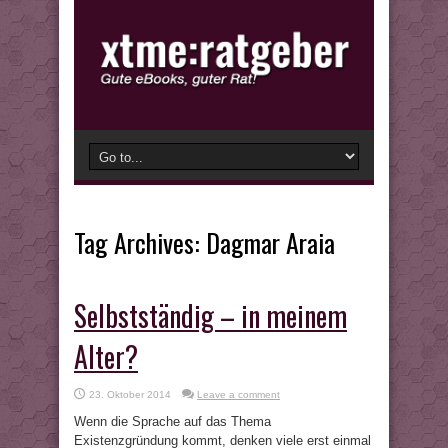
Tag Archives:
Dagmar Araia
Selbstständig – in meinem
Alter?
23. Oktober 2014
Leave a comment
Wenn die Sprache auf das Thema
Existenzgründung kommt, denken viele erst einmal