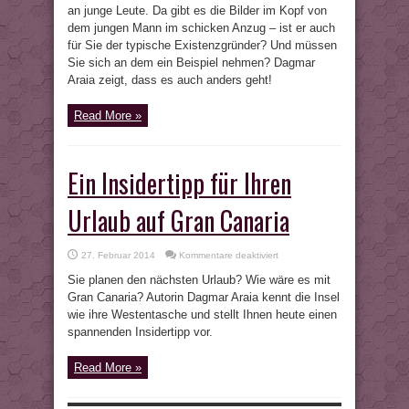
an junge Leute. Da gibt es die Bilder im Kopf von
dem jungen Mann im schicken Anzug – ist er auch
für Sie der typische Existenzgründer? Und müssen
Sie sich an dem ein Beispiel nehmen? Dagmar
Araia zeigt, dass es auch anders geht!
Read More »
Ein Insidertipp für Ihren
Urlaub auf Gran Canaria
für
27. Februar 2014
Kommentare deaktiviert
Ein
Insidertipp
Sie planen den nächsten Urlaub? Wie wäre es mit
für
Ihren
Gran Canaria? Autorin Dagmar Araia kennt die Insel
Urlaub
wie ihre Westentasche und stellt Ihnen heute einen
auf
Gran
spannenden Insidertipp vor.
Canaria
Read More »