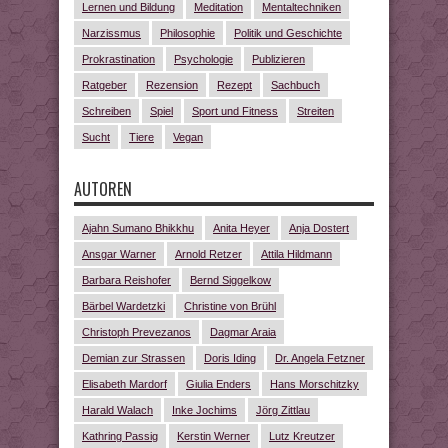
Lernen und Bildung
Meditation
Mentaltechniken
Narzissmus
Philosophie
Politik und Geschichte
Prokrastination
Psychologie
Publizieren
Ratgeber
Rezension
Rezept
Sachbuch
Schreiben
Spiel
Sport und Fitness
Streiten
Sucht
Tiere
Vegan
AUTOREN
Ajahn Sumano Bhikkhu
Anita Heyer
Anja Dostert
Ansgar Warner
Arnold Retzer
Attila Hildmann
Barbara Reishofer
Bernd Siggelkow
Bärbel Wardetzki
Christine von Brühl
Christoph Prevezanos
Dagmar Araia
Demian zur Strassen
Doris Iding
Dr. Angela Fetzner
Elisabeth Mardorf
Giulia Enders
Hans Morschitzky
Harald Walach
Inke Jochims
Jörg Zittlau
Kathring Passig
Kerstin Werner
Lutz Kreutzer