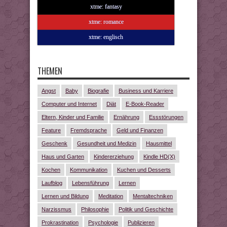
xtme: fantasy
xtme: romance
xtme: englisch
THEMEN
Angst
Baby
Biografie
Business und Karriere
Computer und Internet
Diät
E-Book-Reader
Eltern, Kinder und Familie
Ernährung
Essstörungen
Feature
Fremdsprache
Geld und Finanzen
Geschenk
Gesundheit und Medizin
Hausmittel
Haus und Garten
Kindererziehung
Kindle HD(X)
Kochen
Kommunikation
Kuchen und Desserts
Laufblog
Lebensführung
Lernen
Lernen und Bildung
Meditation
Mentaltechniken
Narzissmus
Philosophie
Politik und Geschichte
Prokrastination
Psychologie
Publizieren