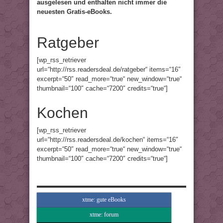
ausgelesen und enthalten nicht immer die
neuesten Gratis-eBooks.
Ratgeber
[wp_rss_retriever
url=“http://rss.readersdeal.de/ratgeber“ items=“16″
excerpt=“50″ read_more=“true“ new_window=“true“
thumbnail=“100″ cache=“7200″ credits=“true“]
Kochen
[wp_rss_retriever
url=“http://rss.readersdeal.de/kochen“ items=“16″
excerpt=“50″ read_more=“true“ new_window=“true“
thumbnail=“100″ cache=“7200″ credits=“true“]
xtme: gute eBooks
xtme: forum