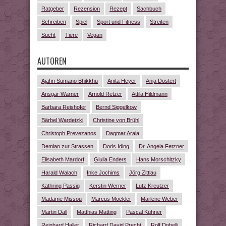
Ratgeber
Rezension
Rezept
Sachbuch
Schreiben
Spiel
Sport und Fitness
Streiten
Sucht
Tiere
Vegan
AUTOREN
Ajahn Sumano Bhikkhu
Anita Heyer
Anja Dostert
Ansgar Warner
Arnold Retzer
Attila Hildmann
Barbara Reishofer
Bernd Siggelkow
Bärbel Wardetzki
Christine von Brühl
Christoph Prevezanos
Dagmar Araia
Demian zur Strassen
Doris Iding
Dr. Angela Fetzner
Elisabeth Mardorf
Giulia Enders
Hans Morschitzky
Harald Walach
Inke Jochims
Jörg Zittlau
Kathring Passig
Kerstin Werner
Lutz Kreutzer
Madame Missou
Marcus Mockler
Marlene Weber
Martin Dall
Matthias Matting
Pascal Kühner
Reinhard Haller
Richard David Precht
Rolf Dobelli