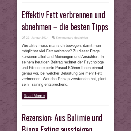
Effektiv Fett verbrennen und
abnehmen – die besten Tipps
für
25. Januar 2014
Kommentare deaktiviert
Effektiv
Fett
Wie aktiv muss man sich bewegen, damit man
verbrennen
und
möglichst viel Fett verbrennt? Zu dieser Frage
abnehmen
kursieren allerhand Meinungen und Ansichten. In
–
die
seinem heutigen Beitrag rechnet der Psychologe
besten
Tipps
und Fitnessexperte Pascal Kühner Ihnen einmal
genau vor, bei welcher Belastung Sie mehr Fett
verbrennen. Wer das Prinzip verstanden hat, plant
sein Training entsprechend.
Read More »
Rezension: Aus Bulimie und
Binge Eating aussteigen