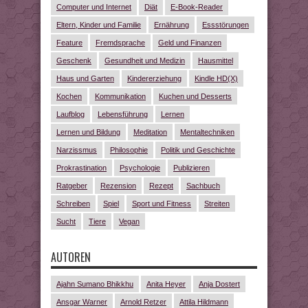
Computer und Internet
Diät
E-Book-Reader
Eltern, Kinder und Familie
Ernährung
Essstörungen
Feature
Fremdsprache
Geld und Finanzen
Geschenk
Gesundheit und Medizin
Hausmittel
Haus und Garten
Kindererziehung
Kindle HD(X)
Kochen
Kommunikation
Kuchen und Desserts
Laufblog
Lebensführung
Lernen
Lernen und Bildung
Meditation
Mentaltechniken
Narzissmus
Philosophie
Politik und Geschichte
Prokrastination
Psychologie
Publizieren
Ratgeber
Rezension
Rezept
Sachbuch
Schreiben
Spiel
Sport und Fitness
Streiten
Sucht
Tiere
Vegan
AUTOREN
Ajahn Sumano Bhikkhu
Anita Heyer
Anja Dostert
Ansgar Warner
Arnold Retzer
Attila Hildmann