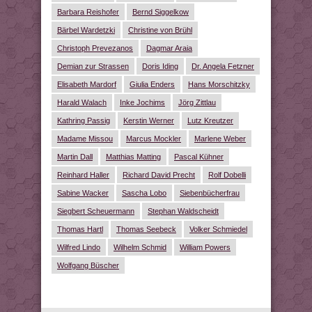
Barbara Reishofer
Bernd Siggelkow
Bärbel Wardetzki
Christine von Brühl
Christoph Prevezanos
Dagmar Araia
Demian zur Strassen
Doris Iding
Dr. Angela Fetzner
Elisabeth Mardorf
Giulia Enders
Hans Morschitzky
Harald Walach
Inke Jochims
Jörg Zittlau
Kathring Passig
Kerstin Werner
Lutz Kreutzer
Madame Missou
Marcus Mockler
Marlene Weber
Martin Dall
Matthias Matting
Pascal Kühner
Reinhard Haller
Richard David Precht
Rolf Dobelli
Sabine Wacker
Sascha Lobo
Siebenbücherfrau
Siegbert Scheuermann
Stephan Waldscheidt
Thomas Hartl
Thomas Seebeck
Volker Schmiedel
Wilfred Lindo
Wilhelm Schmid
William Powers
Wolfgang Büscher