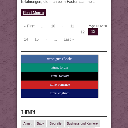
Erfahrungen, die man beim Fasten sammelt.
Read More »
« First
...
10
«
11
Page 13 of 20
13
12
14
15
»
...
Last »
xtme: gute eBooks
xtme: forum
xtme: fantasy
xtme: romance
xtme: englisch
THEMEN
Angst
Baby
Biografie
Business und Karriere