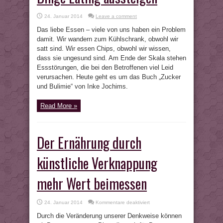
24. Januar 2014
Leave a comment
Das liebe Essen – viele von uns haben ein Problem
damit. Wir wandern zum Kühlschrank, obwohl wir
satt sind. Wir essen Chips, obwohl wir wissen,
dass sie ungesund sind. Am Ende der Skala stehen
Essstörungen, die bei den Betroffenen viel Leid
verursachen. Heute geht es um das Buch „Zucker
und Bulimie“ von Inke Jochims.
Read More »
Der Ernährung durch
künstliche Verknappung
mehr Wert beimessen
für
24. Januar 2014
Kommentare deaktiviert
Der
Ernährung
Durch die Veränderung unserer Denkweise können
durch