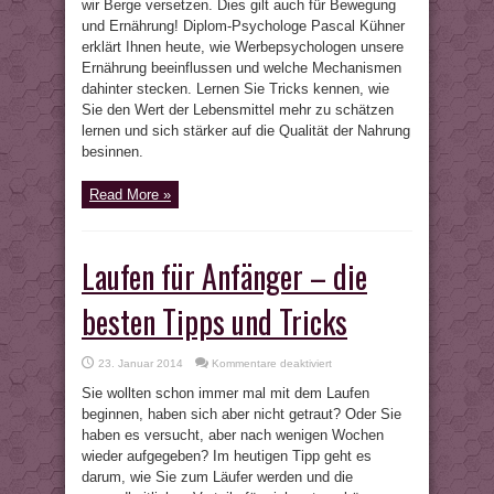
künstliche
wir Berge versetzen. Dies gilt auch für Bewegung
Verknappung
und Ernährung! Diplom-Psychologe Pascal Kühner
mehr
Wert
erklärt Ihnen heute, wie Werbepsychologen unsere
beimessen
Ernährung beeinflussen und welche Mechanismen
dahinter stecken. Lernen Sie Tricks kennen, wie
Sie den Wert der Lebensmittel mehr zu schätzen
lernen und sich stärker auf die Qualität der Nahrung
besinnen.
Read More »
Laufen für Anfänger – die
besten Tipps und Tricks
für
23. Januar 2014
Kommentare deaktiviert
Laufen
für
Sie wollten schon immer mal mit dem Laufen
Anfänger
–
beginnen, haben sich aber nicht getraut? Oder Sie
die
haben es versucht, aber nach wenigen Wochen
besten
Tipps
wieder aufgegeben? Im heutigen Tipp geht es
und
Tricks
darum, wie Sie zum Läufer werden und die