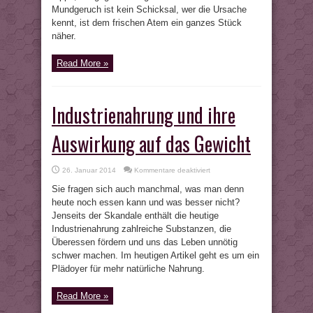
Mundgeruch ist kein Schicksal, wer die Ursache
kennt, ist dem frischen Atem ein ganzes Stück
näher.
Read More »
Industrienahrung und ihre
Auswirkung auf das Gewicht
für
26. Januar 2014
Kommentare deaktiviert
Industrienahrung
und
Sie fragen sich auch manchmal, was man denn
ihre
Auswirkung
heute noch essen kann und was besser nicht?
auf
Jenseits der Skandale enthält die heutige
das
Gewicht
Industrienahrung zahlreiche Substanzen, die
Überessen fördern und uns das Leben unnötig
schwer machen. Im heutigen Artikel geht es um ein
Plädoyer für mehr natürliche Nahrung.
Read More »