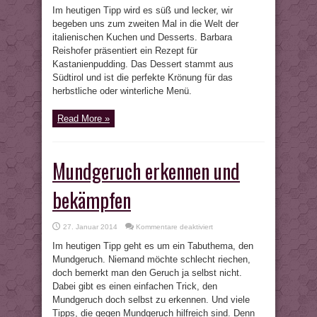
Im heutigen Tipp wird es süß und lecker, wir
begeben uns zum zweiten Mal in die Welt der
italienischen Kuchen und Desserts. Barbara
Reishofer präsentiert ein Rezept für
Kastanienpudding. Das Dessert stammt aus
Südtirol und ist die perfekte Krönung für das
herbstliche oder winterliche Menü.
Read More »
Mundgeruch erkennen und
bekämpfen
für
27. Januar 2014
Kommentare deaktiviert
Mundgeruch
erkennen
Im heutigen Tipp geht es um ein Tabuthema, den
und
bekämpfen
Mundgeruch. Niemand möchte schlecht riechen,
doch bemerkt man den Geruch ja selbst nicht.
Dabei gibt es einen einfachen Trick, den
Mundgeruch doch selbst zu erkennen. Und viele
Tipps, die gegen Mundgeruch hilfreich sind. Denn