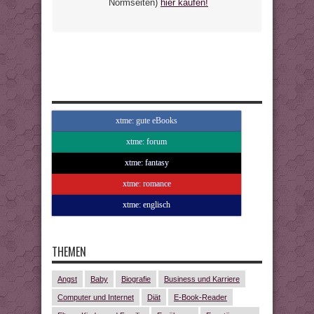
Normseiten)
hier kaufen!
xtme: gute eBooks
xtme: forum
xtme: fantasy
xtme: romance
xtme: englisch
THEMEN
Angst
Baby
Biografie
Business und Karriere
Computer und Internet
Diät
E-Book-Reader