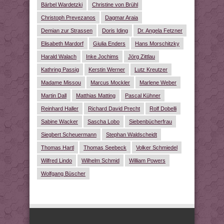
Bärbel Wardetzki
Christine von Brühl
Christoph Prevezanos
Dagmar Araia
Demian zur Strassen
Doris Iding
Dr. Angela Fetzner
Elisabeth Mardorf
Giulia Enders
Hans Morschitzky
Harald Walach
Inke Jochims
Jörg Zittlau
Kathring Passig
Kerstin Werner
Lutz Kreutzer
Madame Missou
Marcus Mockler
Marlene Weber
Martin Dall
Matthias Matting
Pascal Kühner
Reinhard Haller
Richard David Precht
Rolf Dobelli
Sabine Wacker
Sascha Lobo
Siebenbücherfrau
Siegbert Scheuermann
Stephan Waldscheidt
Thomas Hartl
Thomas Seebeck
Volker Schmiedel
Wilfred Lindo
Wilhelm Schmid
William Powers
Wolfgang Büscher