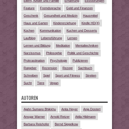
Eltern, Kinder und Familie
Ernährung
Essstörungen
Feature
Fremdsprache
Geld und Finanzen
Geschenk
Gesundheit und Medizin
Hausmittel
Haus und Garten
Kindererziehung
Kindle HD(X)
Kochen
Kommunikation
Kuchen und Desserts
Laufblog
Lebensführung
Lernen
Lernen und Bildung
Meditation
Mentaltechniken
Narzissmus
Philosophie
Politik und Geschichte
Prokrastination
Psychologie
Publizieren
Ratgeber
Rezension
Rezept
Sachbuch
Schreiben
Spiel
Sport und Fitness
Streiten
Sucht
Tiere
Vegan
AUTOREN
Ajahn Sumano Bhikkhu
Anita Heyer
Anja Dostert
Ansgar Warner
Arnold Retzer
Attila Hildmann
Barbara Reishofer
Bernd Siggelkow