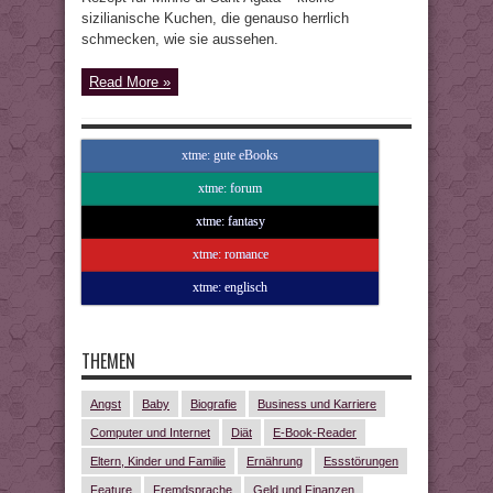
sizilianische Kuchen, die genauso herrlich
schmecken, wie sie aussehen.
Read More »
xtme: gute eBooks
xtme: forum
xtme: fantasy
xtme: romance
xtme: englisch
THEMEN
Angst
Baby
Biografie
Business und Karriere
Computer und Internet
Diät
E-Book-Reader
Eltern, Kinder und Familie
Ernährung
Essstörungen
Feature
Fremdsprache
Geld und Finanzen