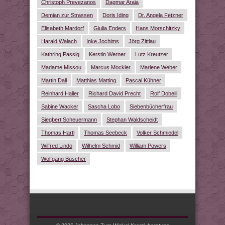
Christoph Prevezanos
Dagmar Araia
Demian zur Strassen
Doris Iding
Dr. Angela Fetzner
Elisabeth Mardorf
Giulia Enders
Hans Morschitzky
Harald Walach
Inke Jochims
Jörg Zittlau
Kathring Passig
Kerstin Werner
Lutz Kreutzer
Madame Missou
Marcus Mockler
Marlene Weber
Martin Dall
Matthias Matting
Pascal Kühner
Reinhard Haller
Richard David Precht
Rolf Dobelli
Sabine Wacker
Sascha Lobo
Siebenbücherfrau
Siegbert Scheuermann
Stephan Waldscheidt
Thomas Hartl
Thomas Seebeck
Volker Schmiedel
Wilfred Lindo
Wilhelm Schmid
William Powers
Wolfgang Büscher