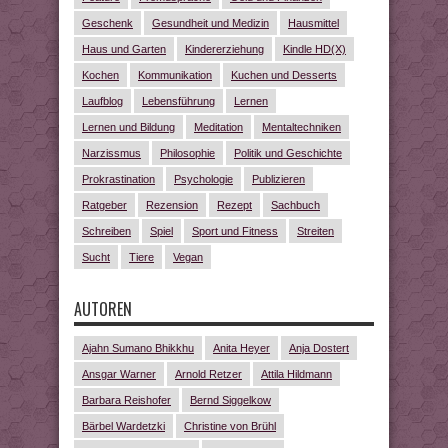
Geschenk
Gesundheit und Medizin
Hausmittel
Haus und Garten
Kindererziehung
Kindle HD(X)
Kochen
Kommunikation
Kuchen und Desserts
Laufblog
Lebensführung
Lernen
Lernen und Bildung
Meditation
Mentaltechniken
Narzissmus
Philosophie
Politik und Geschichte
Prokrastination
Psychologie
Publizieren
Ratgeber
Rezension
Rezept
Sachbuch
Schreiben
Spiel
Sport und Fitness
Streiten
Sucht
Tiere
Vegan
AUTOREN
Ajahn Sumano Bhikkhu
Anita Heyer
Anja Dostert
Ansgar Warner
Arnold Retzer
Attila Hildmann
Barbara Reishofer
Bernd Siggelkow
Bärbel Wardetzki
Christine von Brühl