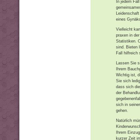
In jedem Fall
gemeinsames 
Leidenschaft 
eines Gynäkol
Vielleicht k
praxen in de
Statistiken. 
sind. Bieten 
Fall hilfreich 
Lassen Sie si
Ihrem Bauchg
Wichtig ist, 
Sie sich ledi
dass sich di
der Behandlu
gegebenenfall
sich in seine
gehen.
Natürlich müs
Kinderwunsch
Ihrem Einzugs
kurzer Zeit i