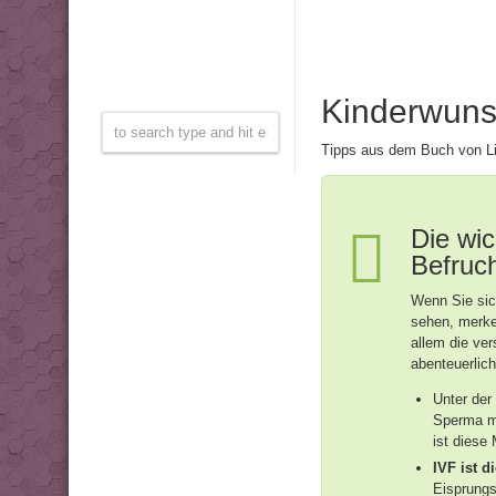
Kinderwuns
Tipps aus dem Buch von L
Die wic
Befruc
Wenn Sie sic
sehen, merke
allem die ve
abenteuerlich
Unter der
Sperma mi
ist diese
IVF ist di
Eisprung