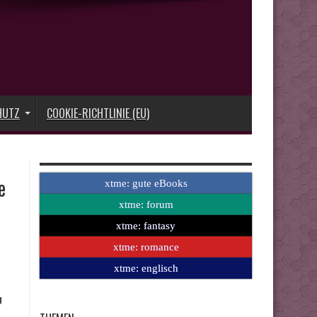
HUTZ
COOKIE-RICHTLINIE (EU)
e
xtme: gute eBooks
xtme: forum
xtme: fantasy
xtme: romance
xtme: englisch
g