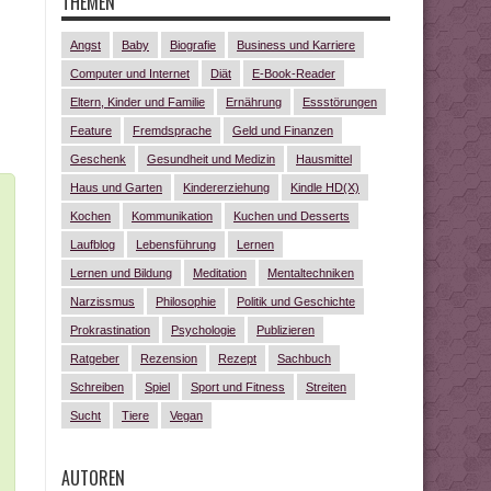
THEMEN
Angst
Baby
Biografie
Business und Karriere
Computer und Internet
Diät
E-Book-Reader
Eltern, Kinder und Familie
Ernährung
Essstörungen
Feature
Fremdsprache
Geld und Finanzen
Geschenk
Gesundheit und Medizin
Hausmittel
Haus und Garten
Kindererziehung
Kindle HD(X)
Kochen
Kommunikation
Kuchen und Desserts
Laufblog
Lebensführung
Lernen
Lernen und Bildung
Meditation
Mentaltechniken
Narzissmus
Philosophie
Politik und Geschichte
Prokrastination
Psychologie
Publizieren
Ratgeber
Rezension
Rezept
Sachbuch
Schreiben
Spiel
Sport und Fitness
Streiten
Sucht
Tiere
Vegan
AUTOREN