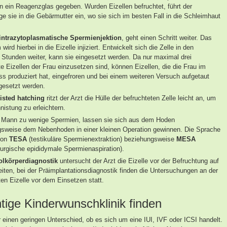
in ein Reagenzglas gegeben. Wurden Eizellen befruchtet, führt der
e sie in die Gebärmutter ein, wo sie sich im besten Fall in die Schleimhaut
intrazytoplasmatische Spermienjektion
, geht einen Schritt weiter. Das
ird hierbei in die Eizelle injiziert. Entwickelt sich die Zelle in den
 Stunden weiter, kann sie eingesetzt werden. Da nur maximal drei
te Eizellen der Frau einzusetzen sind, können Eizellen, die die Frau im
s produziert hat, eingefroren und bei einem weiteren Versuch aufgetaut
gesetzt werden.
isted hatching
ritzt der Arzt die Hülle der befruchteten Zelle leicht an, um
nnistung zu erleichtern.
r Mann zu wenige Spermien, lassen sie sich aus dem Hoden
sweise dem Nebenhoden in einer kleinen Operation gewinnen. Die Sprache
von
TESA
(testikuläre Spermienextraktion) beziehungsweise
MESA
rurgische epididymale Spermienaspiration).
olkörperdiagnostik
untersucht der Arzt die Eizelle vor der Befruchtung auf
keiten, bei der Präimplantationsdiagnostik finden die Untersuchungen an der
ten Eizelle vor dem Einsetzen statt.
htige Kinderwunschklinik finden
 einen geringen Unterschied, ob es sich um eine IUI, IVF oder ICSI handelt.