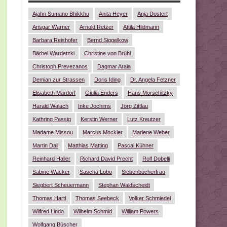
Ajahn Sumano Bhikkhu
Anita Heyer
Anja Dostert
Ansgar Warner
Arnold Retzer
Attila Hildmann
Barbara Reishofer
Bernd Siggelkow
Bärbel Wardetzki
Christine von Brühl
Christoph Prevezanos
Dagmar Araia
Demian zur Strassen
Doris Iding
Dr. Angela Fetzner
Elisabeth Mardorf
Giulia Enders
Hans Morschitzky
Harald Walach
Inke Jochims
Jörg Zittlau
Kathring Passig
Kerstin Werner
Lutz Kreutzer
Madame Missou
Marcus Mockler
Marlene Weber
Martin Dall
Matthias Matting
Pascal Kühner
Reinhard Haller
Richard David Precht
Rolf Dobelli
Sabine Wacker
Sascha Lobo
Siebenbücherfrau
Siegbert Scheuermann
Stephan Waldscheidt
Thomas Hartl
Thomas Seebeck
Volker Schmiedel
Wilfred Lindo
Wilhelm Schmid
William Powers
Wolfgang Büscher