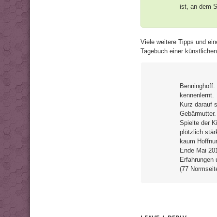
ist, an dem 
Viele weitere Tipps und ei
Tagebuch einer künstlichen
Benninghoff: 
kennenlernt.
Kurz darauf s
Gebärmutter.
Spielte der K
plötzlich stä
kaum Hoffnun
Ende Mai 2013
Erfahrungen 
(77 Normseit