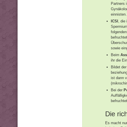
Partners 
Gynäkolog
einnisten.
ICSI
, die
Spermium w
folgenden
befruchte
Überschus
sowie ein
Beim
Ass
ihr die Ei
Bildet de
beziehung
ist dann 
(mikrochi
Bei der
P
Auffällig
befruchte
Die ric
Es macht nur