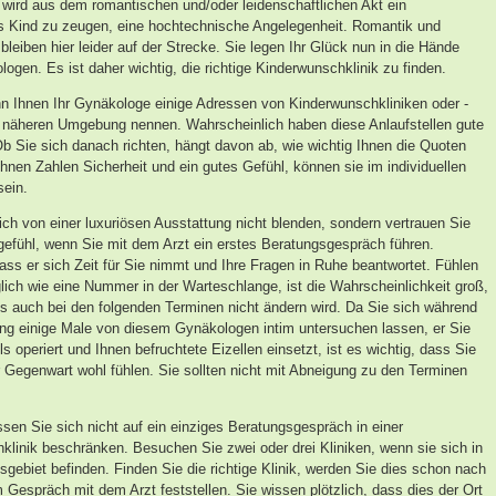
 wird aus dem romantischen und/oder leidenschaftlichen Akt ein
Kind zu zeugen, eine hochtechnische Angelegenheit. Romantik und
bleiben hier leider auf der Strecke. Sie legen Ihr Glück nun in die Hände
ogen. Es ist daher wichtig, die richtige Kinderwunschklinik zu finden.
ann Ihnen Ihr Gynäkologe einige Adressen von Kinderwunschkliniken oder -
r näheren Umgebung nennen. Wahrscheinlich haben diese Anlaufstellen gute
Ob Sie sich danach richten, hängt davon ab, wie wichtig Ihnen die Quoten
Ihnen Zahlen Sicherheit und ein gutes Gefühl, können sie im individuellen
sein.
ch von einer luxuriösen Ausstattung nicht blenden, sondern vertrauen Sie
efühl, wenn Sie mit dem Arzt ein erstes Beratungsgespräch führen.
dass er sich Zeit für Sie nimmt und Ihre Fragen in Ruhe beantwortet. Fühlen
glich wie eine Nummer in der Warteschlange, ist die Wahrscheinlichkeit groß,
es auch bei den folgenden Terminen nicht ändern wird. Da Sie sich während
ng einige Male von diesem Gynäkologen intim untersuchen lassen, er Sie
s operiert und Ihnen befruchtete Eizellen einsetzt, ist es wichtig, dass Sie
r Gegenwart wohl fühlen. Sie sollten nicht mit Abneigung zu den Terminen
sen Sie sich nicht auf ein einziges Beratungsgespräch in einer
klinik beschränken. Besuchen Sie zwei oder drei Kliniken, wenn sie sich in
gebiet befinden. Finden Sie die richtige Klinik, werden Sie dies schon nach
m Gespräch mit dem Arzt feststellen. Sie wissen plötzlich, dass dies der Ort