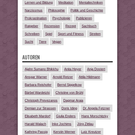
Lernen und Bildung
Meditation
Mentaltechniken
Narzissmus
Philosophie
Politik und Geschichte
Prokrastination
Psychologie
Publizieren
Ratgeber
Rezension
Rezept
Sachbuch
Schreiben
Spiel
Sport und Fitness
Streiten
Sucht
Tiere
Vegan
AUTOREN
Ajahn Sumano Bhikkhu
Anita Heyer
Anja Dostert
Ansgar Warner
Arnold Retzer
Attila Hildmann
Barbara Reishofer
Bernd Siggelkow
Bärbel Wardetzki
Christine von Brühl
Christoph Prevezanos
Dagmar Araia
Demian zur Strassen
Doris Iding
Dr. Angela Fetzner
Elisabeth Mardorf
Giulia Enders
Hans Morschitzky
Harald Walach
Inke Jochims
Jörg Zittlau
Kathring Passig
Kerstin Werner
Lutz Kreutzer