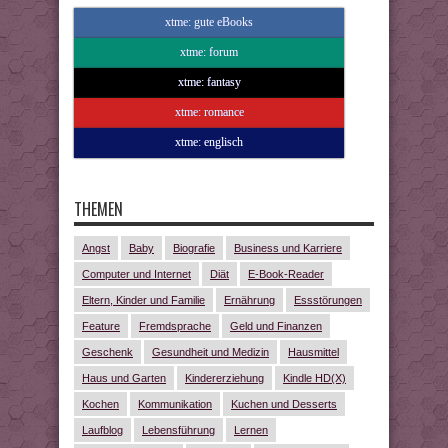
xtme: gute eBooks
xtme: forum
xtme: fantasy
xtme: romance
xtme: englisch
THEMEN
Angst
Baby
Biografie
Business und Karriere
Computer und Internet
Diät
E-Book-Reader
Eltern, Kinder und Familie
Ernährung
Essstörungen
Feature
Fremdsprache
Geld und Finanzen
Geschenk
Gesundheit und Medizin
Hausmittel
Haus und Garten
Kindererziehung
Kindle HD(X)
Kochen
Kommunikation
Kuchen und Desserts
Laufblog
Lebensführung
Lernen