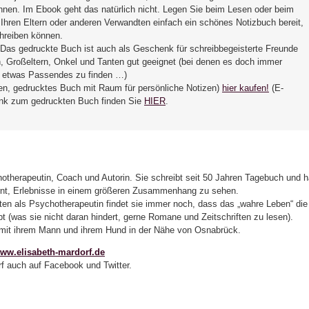
nnen. Im Ebook geht das natürlich nicht. Legen Sie beim Lesen oder beim
 Ihren Eltern oder anderen Verwandten einfach ein schönes Notizbuch bereit,
chreiben können.
: Das gedruckte Buch ist auch als Geschenk für schreibbegeisterte Freunde
rn, Großeltern, Onkel und Tanten gut geeignet (bei denen es doch immer
t, etwas Passendes zu finden …)
en, gedrucktes Buch mit Raum für persönliche Notizen)
hier kaufen!
(E-
nk zum gedruckten Buch finden Sie
HIER
.
hotherapeutin, Coach und Autorin. Sie schreibt seit 50 Jahren Tagebuch und h
rnt, Erlebnisse in einem größeren Zusammenhang zu sehen.
en als Psychotherapeutin findet sie immer noch, dass das „wahre Leben“ die
t (was sie nicht daran hindert, gerne Romane und Zeitschriften zu lesen).
bt mit ihrem Mann und ihrem Hund in der Nähe von Osnabrück.
ww.elisabeth-mardorf.de
rf auch auf Facebook und Twitter.