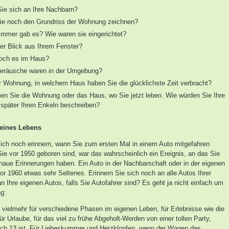
Sie sich an Ihre Nachbarn?
ie noch den Grundriss der Wohnung zeichnen?
mmer gab es? Wie waren sie eingerichtet?
er Blick aus Ihrem Fenster?
och es im Haus?
eräusche waren in der Umgebung?
r Wohnung, in welchem Haus haben Sie die glücklichste Zeit verbracht?
en Sie die Wohnung oder das Haus, wo Sie jetzt leben. Wie würden Sie Ihre
päter Ihren Enkeln beschreiben?
eines Lebens
ich noch erinnern, wann Sie zum ersten Mal in einem Auto mitgefahren
ie vor 1950 geboren sind, war das wahrscheinlich ein Ereignis, an das Sie
naue Erinnerungen haben. Ein Auto in der Nachbarschaft oder in der eigenen
or 1960 etwas sehr Seltenes. Erinnern Sie sich noch an alle Autos Ihrer
n Ihre eigenen Autos, falls Sie Autofahrer sind? Es geht ja nicht einfach um
ng:
 vielmehr für verschiedene Phasen im eigenen Leben, für Erlebnisse wie die
für Urlaube, für das viel zu frühe Abgeholt-Werden von einer tollen Party,
h 13 ist. Für Liebeskummer und Herzklopfen, wenn der Wagen des