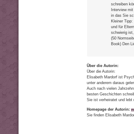
schreiben kö
Interview mit
in das Sie s
Kleiner Tipp
und für Elte
schwierig is
(50 Normseit
Book) Den Li
Über die Autorin:
Über die Autorin:
Elisabeth Mardorf ist Psyc
unter anderem daraus gele
Auch nach vielen Jahrzehnt
besten Geschichten schreib
Sie ist verheiratet und le
Homepage der Autorin:
w
Sie finden Elisabeth Mardo