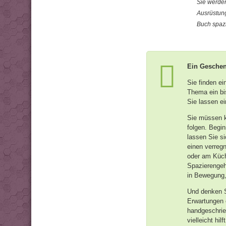
Sie werden
Ausrüstung
Buch spazi
Ein Geschenk
Sie finden e
Thema ein bi
Sie lassen e
Sie müssen k
folgen. Begi
lassen Sie si
einen verreg
oder am Küch
Spazierengeh
in Bewegung,
Und denken S
Erwartungen e
handgeschrie
vielleicht hi