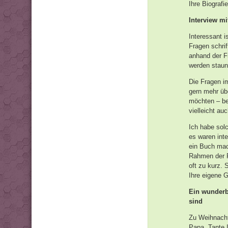
Ihre Biograf
Interview m
Interessant i
Fragen schri
anhand der F
werden staune
Die Fragen i
gern mehr üb
möchten – be
vielleicht au
Ich habe sol
es waren int
ein Buch mac
Rahmen der F
oft zu kurz.
Ihre eigene 
Ein wunderb
sind
Zu Weihnacht
Papa, Tante I