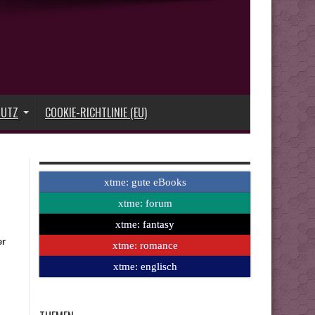
HUTZ
COOKIE-RICHTLINIE (EU)
xtme: gute eBooks
xtme: forum
xtme: fantasy
er
xtme: romance
xtme: englisch