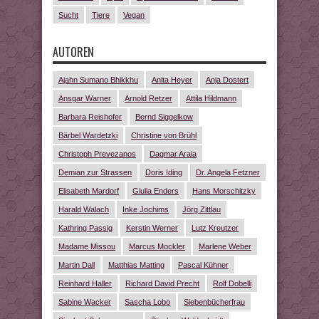
Sucht
Tiere
Vegan
AUTOREN
Ajahn Sumano Bhikkhu
Anita Heyer
Anja Dostert
Ansgar Warner
Arnold Retzer
Attila Hildmann
Barbara Reishofer
Bernd Siggelkow
Bärbel Wardetzki
Christine von Brühl
Christoph Prevezanos
Dagmar Araia
Demian zur Strassen
Doris Iding
Dr. Angela Fetzner
Elisabeth Mardorf
Giulia Enders
Hans Morschitzky
Harald Walach
Inke Jochims
Jörg Zittlau
Kathring Passig
Kerstin Werner
Lutz Kreutzer
Madame Missou
Marcus Mockler
Marlene Weber
Martin Dall
Matthias Matting
Pascal Kühner
Reinhard Haller
Richard David Precht
Rolf Dobelli
Sabine Wacker
Sascha Lobo
Siebenbücherfrau