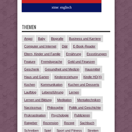
xtme: englisch
THEMEN
Angst
Baby
Biografie
Business und Karriere
Computer und Internet
Diät
E-Book-Reader
Eltern, Kinder und Familie
Ernährung
Essstörungen
Feature
Fremdsprache
Geld und Finanzen
Geschenk
Gesundheit und Medizin
Hausmittel
Haus und Garten
Kindererziehung
Kindle HD(X)
Kochen
Kommunikation
Kuchen und Desserts
Laufblog
Lebensführung
Lernen
Lernen und Bildung
Meditation
Mentaltechniken
Narzissmus
Philosophie
Politik und Geschichte
Prokrastination
Psychologie
Publizieren
Ratgeber
Rezension
Rezept
Sachbuch
Schreiben
Spiel
Sport und Fitness
Streiten