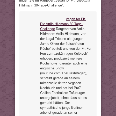
finden Sie im Ratgeber „Vegan for Fit. Die Attila
Hildmann 30-Tage-Challenge“.
Vegan for Fit.
Die Attila Hildmann 30-Tage-
Challenge
Ratgeber von Attila
Hildmann: Attila Hildmann, von
der Legal Tribune als „junger
Jamie Oliver der fleischfreien
Küche“ betitelt und von der Fit For
Fun zum „zukünftigen Kultkoch“
erhoben, produziert mehrere
Kochshows, darunter auch eine
englische Show
(youtube.com/TheFreshVegan),
schreibt gerade an seinem
mittlerweile dritten veganen
Kochbuch und hat bei Pro7
Galileo Footballern Tofuburger
untergejubelt, ohne dass sie es
gemerkt hätten. Der
sympathische junge Berliner
arbeitet gerade an seiner