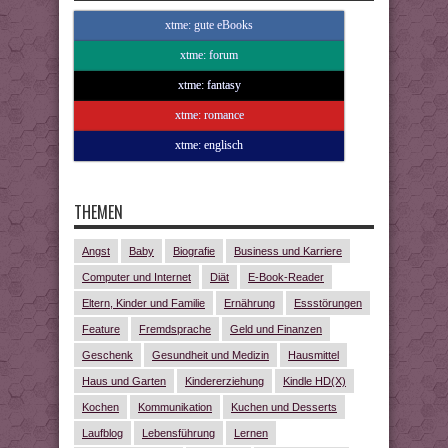
xtme: gute eBooks
xtme: forum
xtme: fantasy
xtme: romance
xtme: englisch
THEMEN
Angst
Baby
Biografie
Business und Karriere
Computer und Internet
Diät
E-Book-Reader
Eltern, Kinder und Familie
Ernährung
Essstörungen
Feature
Fremdsprache
Geld und Finanzen
Geschenk
Gesundheit und Medizin
Hausmittel
Haus und Garten
Kindererziehung
Kindle HD(X)
Kochen
Kommunikation
Kuchen und Desserts
Laufblog
Lebensführung
Lernen