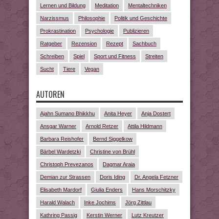
Lernen und Bildung
Meditation
Mentaltechniken
Narzissmus
Philosophie
Politik und Geschichte
Prokrastination
Psychologie
Publizieren
Ratgeber
Rezension
Rezept
Sachbuch
Schreiben
Spiel
Sport und Fitness
Streiten
Sucht
Tiere
Vegan
AUTOREN
Ajahn Sumano Bhikkhu
Anita Heyer
Anja Dostert
Ansgar Warner
Arnold Retzer
Attila Hildmann
Barbara Reishofer
Bernd Siggelkow
Bärbel Wardetzki
Christine von Brühl
Christoph Prevezanos
Dagmar Araia
Demian zur Strassen
Doris Iding
Dr. Angela Fetzner
Elisabeth Mardorf
Giulia Enders
Hans Morschitzky
Harald Walach
Inke Jochims
Jörg Zittlau
Kathring Passig
Kerstin Werner
Lutz Kreutzer