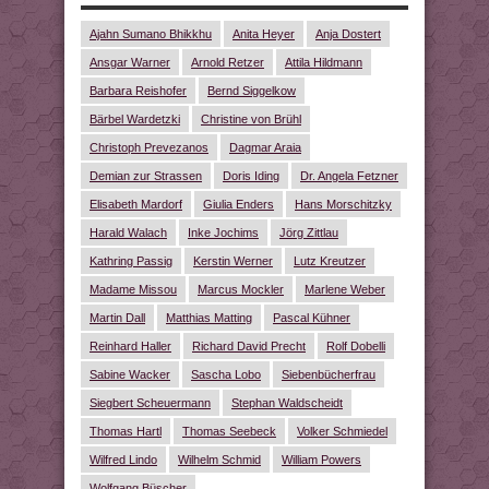
Ajahn Sumano Bhikkhu
Anita Heyer
Anja Dostert
Ansgar Warner
Arnold Retzer
Attila Hildmann
Barbara Reishofer
Bernd Siggelkow
Bärbel Wardetzki
Christine von Brühl
Christoph Prevezanos
Dagmar Araia
Demian zur Strassen
Doris Iding
Dr. Angela Fetzner
Elisabeth Mardorf
Giulia Enders
Hans Morschitzky
Harald Walach
Inke Jochims
Jörg Zittlau
Kathring Passig
Kerstin Werner
Lutz Kreutzer
Madame Missou
Marcus Mockler
Marlene Weber
Martin Dall
Matthias Matting
Pascal Kühner
Reinhard Haller
Richard David Precht
Rolf Dobelli
Sabine Wacker
Sascha Lobo
Siebenbücherfrau
Siegbert Scheuermann
Stephan Waldscheidt
Thomas Hartl
Thomas Seebeck
Volker Schmiedel
Wilfred Lindo
Wilhelm Schmid
William Powers
Wolfgang Büscher