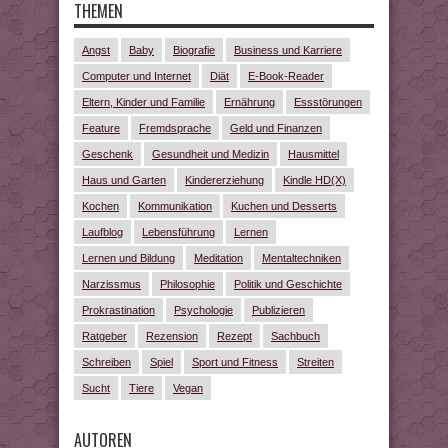
THEMEN
Angst
Baby
Biografie
Business und Karriere
Computer und Internet
Diät
E-Book-Reader
Eltern, Kinder und Familie
Ernährung
Essstörungen
Feature
Fremdsprache
Geld und Finanzen
Geschenk
Gesundheit und Medizin
Hausmittel
Haus und Garten
Kindererziehung
Kindle HD(X)
Kochen
Kommunikation
Kuchen und Desserts
Laufblog
Lebensführung
Lernen
Lernen und Bildung
Meditation
Mentaltechniken
Narzissmus
Philosophie
Politik und Geschichte
Prokrastination
Psychologie
Publizieren
Ratgeber
Rezension
Rezept
Sachbuch
Schreiben
Spiel
Sport und Fitness
Streiten
Sucht
Tiere
Vegan
AUTOREN