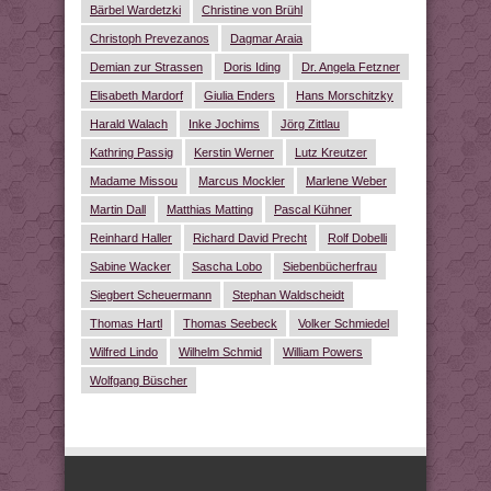
Bärbel Wardetzki
Christine von Brühl
Christoph Prevezanos
Dagmar Araia
Demian zur Strassen
Doris Iding
Dr. Angela Fetzner
Elisabeth Mardorf
Giulia Enders
Hans Morschitzky
Harald Walach
Inke Jochims
Jörg Zittlau
Kathring Passig
Kerstin Werner
Lutz Kreutzer
Madame Missou
Marcus Mockler
Marlene Weber
Martin Dall
Matthias Matting
Pascal Kühner
Reinhard Haller
Richard David Precht
Rolf Dobelli
Sabine Wacker
Sascha Lobo
Siebenbücherfrau
Siegbert Scheuermann
Stephan Waldscheidt
Thomas Hartl
Thomas Seebeck
Volker Schmiedel
Wilfred Lindo
Wilhelm Schmid
William Powers
Wolfgang Büscher