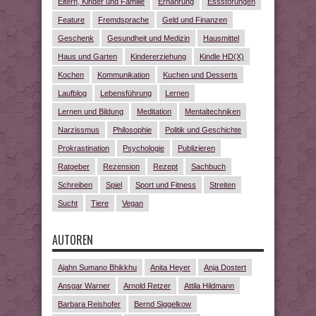
Eltern, Kinder und Familie
Ernährung
Essstörungen
Feature
Fremdsprache
Geld und Finanzen
Geschenk
Gesundheit und Medizin
Hausmittel
Haus und Garten
Kindererziehung
Kindle HD(X)
Kochen
Kommunikation
Kuchen und Desserts
Laufblog
Lebensführung
Lernen
Lernen und Bildung
Meditation
Mentaltechniken
Narzissmus
Philosophie
Politik und Geschichte
Prokrastination
Psychologie
Publizieren
Ratgeber
Rezension
Rezept
Sachbuch
Schreiben
Spiel
Sport und Fitness
Streiten
Sucht
Tiere
Vegan
AUTOREN
Ajahn Sumano Bhikkhu
Anita Heyer
Anja Dostert
Ansgar Warner
Arnold Retzer
Attila Hildmann
Barbara Reishofer
Bernd Siggelkow