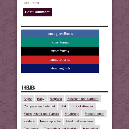
speichern.
xtme: gute eBooks
xtme: forum
xtme: fantasy
xtme: romance
xtme: englisch
THEMEN
Angst
Baby
Biografie
Business und Karriere
Computer und Internet
Diät
E-Book-Reader
Eltern, Kinder und Familie
Ernährung
Essstörungen
Feature
Fremdsprache
Geld und Finanzen
Geschenk
Gesundheit und Medizin
Hausmittel