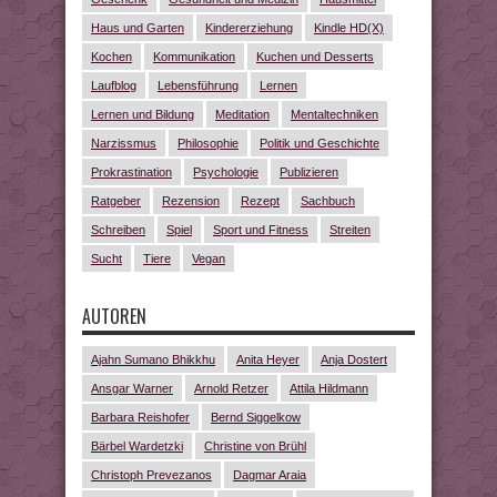
Haus und Garten
Kindererziehung
Kindle HD(X)
Kochen
Kommunikation
Kuchen und Desserts
Laufblog
Lebensführung
Lernen
Lernen und Bildung
Meditation
Mentaltechniken
Narzissmus
Philosophie
Politik und Geschichte
Prokrastination
Psychologie
Publizieren
Ratgeber
Rezension
Rezept
Sachbuch
Schreiben
Spiel
Sport und Fitness
Streiten
Sucht
Tiere
Vegan
AUTOREN
Ajahn Sumano Bhikkhu
Anita Heyer
Anja Dostert
Ansgar Warner
Arnold Retzer
Attila Hildmann
Barbara Reishofer
Bernd Siggelkow
Bärbel Wardetzki
Christine von Brühl
Christoph Prevezanos
Dagmar Araia