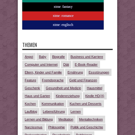
xtme: fantasy
xtme: romance
xtme: englisch
THEMEN
Angst
Baby
Biografie
Business und Karriere
Computer und Internet
Diät
E-Book-Reader
Eltern, Kinder und Familie
Ernährung
Essstörungen
Feature
Fremdsprache
Geld und Finanzen
Geschenk
Gesundheit und Medizin
Hausmittel
Haus und Garten
Kindererziehung
Kindle HD(X)
Kochen
Kommunikation
Kuchen und Desserts
Laufblog
Lebensführung
Lernen
Lernen und Bildung
Meditation
Mentaltechniken
Narzissmus
Philosophie
Politik und Geschichte