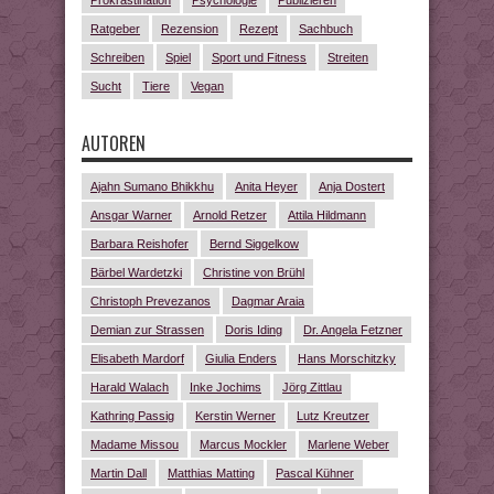
Prokrastination
Psychologie
Publizieren
Ratgeber
Rezension
Rezept
Sachbuch
Schreiben
Spiel
Sport und Fitness
Streiten
Sucht
Tiere
Vegan
AUTOREN
Ajahn Sumano Bhikkhu
Anita Heyer
Anja Dostert
Ansgar Warner
Arnold Retzer
Attila Hildmann
Barbara Reishofer
Bernd Siggelkow
Bärbel Wardetzki
Christine von Brühl
Christoph Prevezanos
Dagmar Araia
Demian zur Strassen
Doris Iding
Dr. Angela Fetzner
Elisabeth Mardorf
Giulia Enders
Hans Morschitzky
Harald Walach
Inke Jochims
Jörg Zittlau
Kathring Passig
Kerstin Werner
Lutz Kreutzer
Madame Missou
Marcus Mockler
Marlene Weber
Martin Dall
Matthias Matting
Pascal Kühner