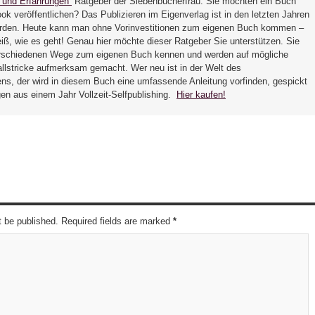
s und Erfahrungen
Ratgeber der Siebenbücherfrau: Sie möchten ein Buch
ok veröffentlichen? Das Publizieren im Eigenverlag ist in den letzten Jahren
rden. Heute kann man ohne Vorinvestitionen zum eigenen Buch kommen –
ß, wie es geht! Genau hier möchte dieser Ratgeber Sie unterstützen. Sie
erschiedenen Wege zum eigenen Buch kennen und werden auf mögliche
allstricke aufmerksam gemacht. Wer neu ist in der Welt des
ens, der wird in diesem Buch eine umfassende Anleitung vorfinden, gespickt
gen aus einem Jahr Vollzeit-Selfpublishing.
Hier kaufen!
t be published. Required fields are marked
*