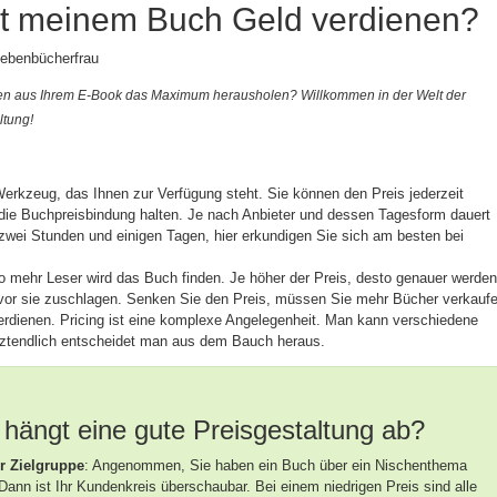
it meinem Buch Geld verdienen?
iebenbücherfrau
en aus Ihrem E-Book das Maximum herausholen? Willkommen in der Welt der
ltung!
erkzeug, das Ihnen zur Verfügung steht. Sie können den Preis jederzeit
 die Buchpreisbindung halten. Je nach Anbieter und dessen Tagesform dauert
wei Stunden und einigen Tagen, hier erkundigen Sie sich am besten bei
sto mehr Leser wird das Buch finden. Je höher der Preis, desto genauer werden
vor sie zuschlagen. Senken Sie den Preis, müssen Sie mehr Bücher verkaufe
rdienen. Pricing ist eine komplexe Angelegenheit. Man kann verschiedene
tztendlich entscheidet man aus dem Bauch heraus.
hängt eine gute Preisgestaltung ab?
r Zielgruppe
: Angenommen, Sie haben ein Buch über ein Nischenthema
 Dann ist Ihr Kundenkreis überschaubar. Bei einem niedrigen Preis sind alle