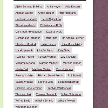
Ajahn Sumano Bhikkhu
Anita Heyer
Anja Dostert
Ansgar Warner
Arnold Retzer
Attila Hildmann
Barbara Reishofer
Bernd Siggelkow
Bärbel Wardetzki
Christine von Brühl
Christoph Prevezanos
Dagmar Araia
Demian zur Strassen
Doris Iding
Dr. Angela Fetzner
Elisabeth Mardorf
Giulia Enders
Hans Morschitzky
Harald Walach
Inke Jochims
Jörg Zittlau
Kathring Passig
Kerstin Werner
Lutz Kreutzer
Madame Missou
Marcus Mockler
Marlene Weber
Martin Dall
Matthias Matting
Pascal Kühner
Reinhard Haller
Richard David Precht
Rolf Dobelli
Sabine Wacker
Sascha Lobo
Siebenbücherfrau
Siegbert Scheuermann
Stephan Waldscheidt
Thomas Hartl
Thomas Seebeck
Volker Schmiedel
Wilfred Lindo
Wilhelm Schmid
William Powers
Wolfgang Büscher