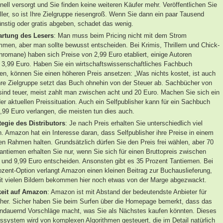
nell versorgt und Sie finden keine weiteren Käufer mehr. Veröffentlichen Sie
iller, so ist Ihre Zielgruppe riesengroß. Wenn Sie dann ein paar Tausend
nstig oder gratis abgeben, schadet das wenig.
artung des Lesers
: Man muss beim Pricing nicht mit dem Strom
men, aber man sollte bewusst entscheiden. Bei Krimis, Thrillern und Chick-
enromane) haben sich Preise von 2,99 Euro etabliert, einige Autoren
 3,99 Euro. Haben Sie ein wirtschaftswissenschaftliches Fachbuch
en, können Sie einen höheren Preis ansetzen: „Was nichts kostet, ist auch
Ihre Zielgruppe setzt das Buch ohnehin von der Steuer ab. Sachbücher von
sind teuer, meist zahlt man zwischen acht und 20 Euro. Machen Sie sich ein
der aktuellen Preissituation. Auch ein Selfpublisher kann für ein Sachbuch
6,99 Euro verlangen, die meisten tun dies auch.
tegie des Distributors
: Je nach Preis erhalten Sie unterschiedlich viel
. Amazon hat ein Interesse daran, dass Selfpublisher ihre Preise in einem
n Rahmen halten. Grundsätzlich dürfen Sie den Preis frei wählen, aber 70
antiemen erhalten Sie nur, wenn Sie sich für einen Bruttopreis zwischen
 und 9,99 Euro entscheiden. Ansonsten gibt es 35 Prozent Tantiemen. Bei
ozent-Option verlangt Amazon einen kleinen Beitrag zur Buchauslieferung,
t vielen Bildern bekommen hier noch etwas von der Marge abgezwackt.
keit auf Amazon
: Amazon ist mit Abstand der bedeutendste Anbieter für
sher. Sicher haben Sie beim Surfen über die Homepage bemerkt, dass das
dauernd Vorschläge macht, was Sie als Nächstes kaufen könnten. Dieses
ssystem wird von komplexen Algorithmen gesteuert, die im Detail natürlich