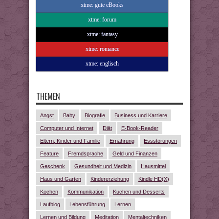
xtme: gute eBooks
xtme: forum
xtme: fantasy
xtme: romance
xtme: englisch
THEMEN
Angst
Baby
Biografie
Business und Karriere
Computer und Internet
Diät
E-Book-Reader
Eltern, Kinder und Familie
Ernährung
Essstörungen
Feature
Fremdsprache
Geld und Finanzen
Geschenk
Gesundheit und Medizin
Hausmittel
Haus und Garten
Kindererziehung
Kindle HD(X)
Kochen
Kommunikation
Kuchen und Desserts
Laufblog
Lebensführung
Lernen
Lernen und Bildung
Meditation
Mentaltechniken