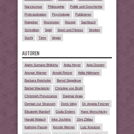
Narzissmus
Philosophie
Politik und Geschichte
Prokrastination
Psychologie
Publizieren
Ratgeber
Rezension
Rezept
Sachbuch
Schreiben
Spiel
Sport und Fitness
Streiten
Sucht
Tiere
Vegan
AUTOREN
Ajahn Sumano Bhikkhu
Anita Heyer
Anja Dostert
Ansgar Warner
Arnold Retzer
Attila Hildmann
Barbara Reishofer
Bernd Siggelkow
Bärbel Wardetzki
Christine von Brühl
Christoph Prevezanos
Dagmar Araia
Demian zur Strassen
Doris Iding
Dr. Angela Fetzner
Elisabeth Mardorf
Giulia Enders
Hans Morschitzky
Harald Walach
Inke Jochims
Jörg Zittlau
Kathring Passig
Kerstin Werner
Lutz Kreutzer