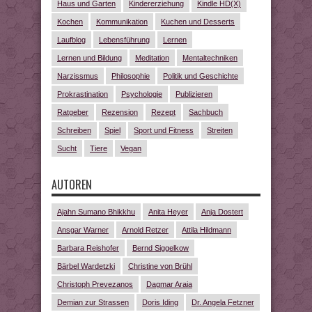
Haus und Garten
Kindererziehung
Kindle HD(X)
Kochen
Kommunikation
Kuchen und Desserts
Laufblog
Lebensführung
Lernen
Lernen und Bildung
Meditation
Mentaltechniken
Narzissmus
Philosophie
Politik und Geschichte
Prokrastination
Psychologie
Publizieren
Ratgeber
Rezension
Rezept
Sachbuch
Schreiben
Spiel
Sport und Fitness
Streiten
Sucht
Tiere
Vegan
AUTOREN
Ajahn Sumano Bhikkhu
Anita Heyer
Anja Dostert
Ansgar Warner
Arnold Retzer
Attila Hildmann
Barbara Reishofer
Bernd Siggelkow
Bärbel Wardetzki
Christine von Brühl
Christoph Prevezanos
Dagmar Araia
Demian zur Strassen
Doris Iding
Dr. Angela Fetzner