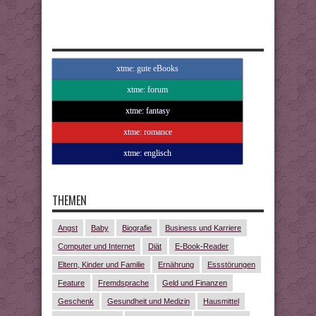
xtme: gute eBooks
xtme: forum
xtme: fantasy
xtme: romance
xtme: englisch
THEMEN
Angst
Baby
Biografie
Business und Karriere
Computer und Internet
Diät
E-Book-Reader
Eltern, Kinder und Familie
Ernährung
Essstörungen
Feature
Fremdsprache
Geld und Finanzen
Geschenk
Gesundheit und Medizin
Hausmittel