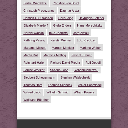
Bärbel Wardetzki
Christine von Brühl
Christoph Prevezanos
Dagmar Araia
Demian zur Strassen
Doris Iding
Dr. Angela Fetzner
Elisabeth Mardorf
Giulia Enders
Hans Morschitzky
Harald Walach
Inke Jochims
Jörg Zittlau
Kathring Passig
Kerstin Werner
Lutz Kreutzer
Madame Missou
Marcus Mockler
Marlene Weber
Martin Dall
Matthias Matting
Pascal Kühner
Reinhard Haller
Richard David Precht
Rolf Dobelli
Sabine Wacker
Sascha Lobo
Siebenbücherfrau
Siegbert Scheuermann
Stephan Waldscheidt
Thomas Hartl
Thomas Seebeck
Volker Schmiedel
Wilfred Lindo
Wilhelm Schmid
William Powers
Wolfgang Büscher