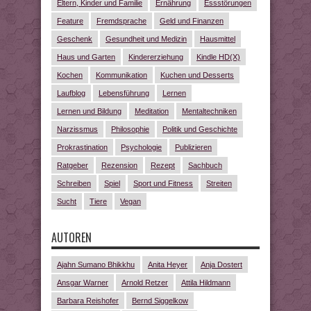
Eltern, Kinder und Familie
Ernährung
Essstörungen
Feature
Fremdsprache
Geld und Finanzen
Geschenk
Gesundheit und Medizin
Hausmittel
Haus und Garten
Kindererziehung
Kindle HD(X)
Kochen
Kommunikation
Kuchen und Desserts
Laufblog
Lebensführung
Lernen
Lernen und Bildung
Meditation
Mentaltechniken
Narzissmus
Philosophie
Politik und Geschichte
Prokrastination
Psychologie
Publizieren
Ratgeber
Rezension
Rezept
Sachbuch
Schreiben
Spiel
Sport und Fitness
Streiten
Sucht
Tiere
Vegan
AUTOREN
Ajahn Sumano Bhikkhu
Anita Heyer
Anja Dostert
Ansgar Warner
Arnold Retzer
Attila Hildmann
Barbara Reishofer
Bernd Siggelkow