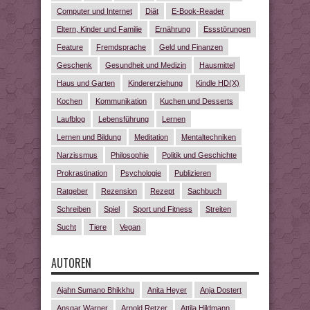
Computer und Internet
Diät
E-Book-Reader
Eltern, Kinder und Familie
Ernährung
Essstörungen
Feature
Fremdsprache
Geld und Finanzen
Geschenk
Gesundheit und Medizin
Hausmittel
Haus und Garten
Kindererziehung
Kindle HD(X)
Kochen
Kommunikation
Kuchen und Desserts
Laufblog
Lebensführung
Lernen
Lernen und Bildung
Meditation
Mentaltechniken
Narzissmus
Philosophie
Politik und Geschichte
Prokrastination
Psychologie
Publizieren
Ratgeber
Rezension
Rezept
Sachbuch
Schreiben
Spiel
Sport und Fitness
Streiten
Sucht
Tiere
Vegan
AUTOREN
Ajahn Sumano Bhikkhu
Anita Heyer
Anja Dostert
Ansgar Warner
Arnold Retzer
Attila Hildmann