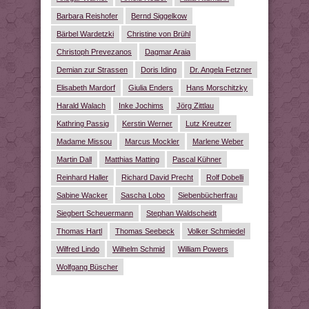
Barbara Reishofer
Bernd Siggelkow
Bärbel Wardetzki
Christine von Brühl
Christoph Prevezanos
Dagmar Araia
Demian zur Strassen
Doris Iding
Dr. Angela Fetzner
Elisabeth Mardorf
Giulia Enders
Hans Morschitzky
Harald Walach
Inke Jochims
Jörg Zittlau
Kathring Passig
Kerstin Werner
Lutz Kreutzer
Madame Missou
Marcus Mockler
Marlene Weber
Martin Dall
Matthias Matting
Pascal Kühner
Reinhard Haller
Richard David Precht
Rolf Dobelli
Sabine Wacker
Sascha Lobo
Siebenbücherfrau
Siegbert Scheuermann
Stephan Waldscheidt
Thomas Hartl
Thomas Seebeck
Volker Schmiedel
Wilfred Lindo
Wilhelm Schmid
William Powers
Wolfgang Büscher