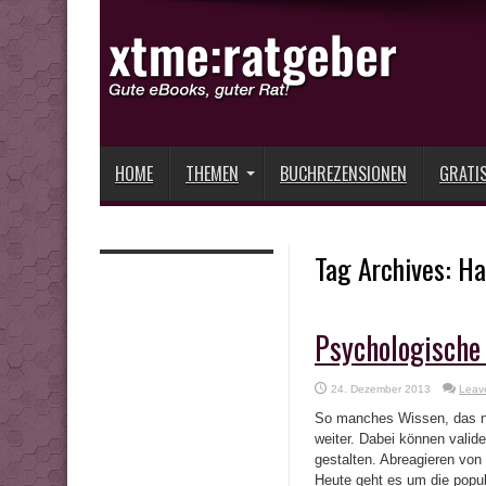
HOME
THEMEN
BUCHREZENSIONEN
GRATI
Tag Archives:
Ha
Psychologische
24. Dezember 2013
Leav
So manches Wissen, das na
weiter. Dabei können valid
gestalten. Abreagieren von 
Heute geht es um die popu