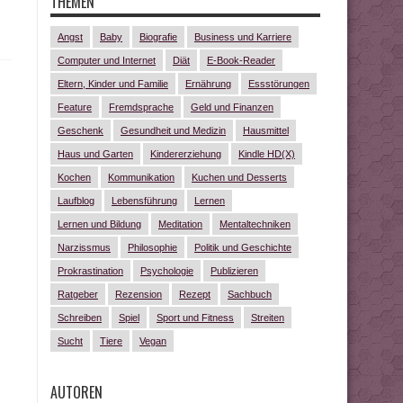
THEMEN
Angst
Baby
Biografie
Business und Karriere
Computer und Internet
Diät
E-Book-Reader
Eltern, Kinder und Familie
Ernährung
Essstörungen
Feature
Fremdsprache
Geld und Finanzen
Geschenk
Gesundheit und Medizin
Hausmittel
Haus und Garten
Kindererziehung
Kindle HD(X)
Kochen
Kommunikation
Kuchen und Desserts
Laufblog
Lebensführung
Lernen
Lernen und Bildung
Meditation
Mentaltechniken
Narzissmus
Philosophie
Politik und Geschichte
Prokrastination
Psychologie
Publizieren
Ratgeber
Rezension
Rezept
Sachbuch
Schreiben
Spiel
Sport und Fitness
Streiten
Sucht
Tiere
Vegan
AUTOREN