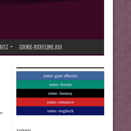
HUTZ
COOKIE-RICHTLINIE (EU)
xtme: gute eBooks
xtme: forum
xtme: fantasy
xtme: romance
xtme: englisch
er