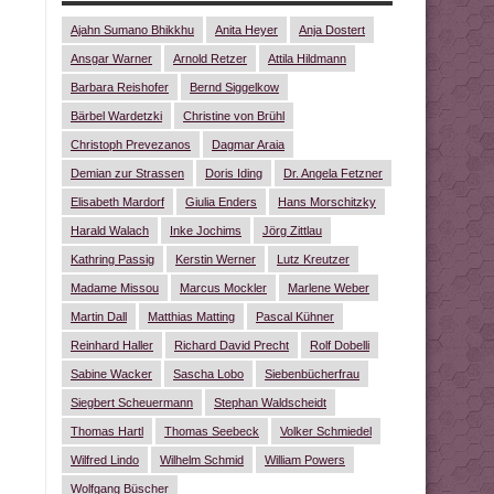
Ajahn Sumano Bhikkhu
Anita Heyer
Anja Dostert
Ansgar Warner
Arnold Retzer
Attila Hildmann
Barbara Reishofer
Bernd Siggelkow
Bärbel Wardetzki
Christine von Brühl
Christoph Prevezanos
Dagmar Araia
Demian zur Strassen
Doris Iding
Dr. Angela Fetzner
Elisabeth Mardorf
Giulia Enders
Hans Morschitzky
Harald Walach
Inke Jochims
Jörg Zittlau
Kathring Passig
Kerstin Werner
Lutz Kreutzer
Madame Missou
Marcus Mockler
Marlene Weber
Martin Dall
Matthias Matting
Pascal Kühner
Reinhard Haller
Richard David Precht
Rolf Dobelli
Sabine Wacker
Sascha Lobo
Siebenbücherfrau
Siegbert Scheuermann
Stephan Waldscheidt
Thomas Hartl
Thomas Seebeck
Volker Schmiedel
Wilfred Lindo
Wilhelm Schmid
William Powers
Wolfgang Büscher