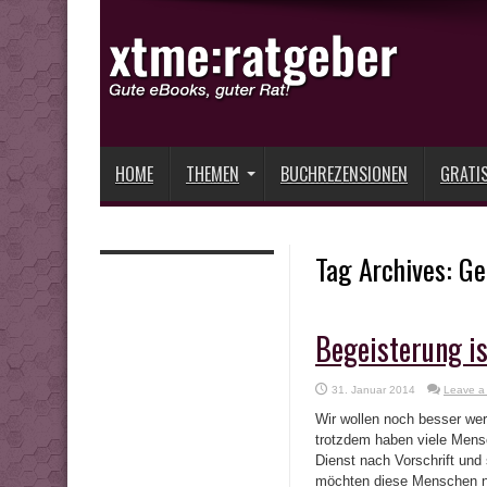
HOME
THEMEN
BUCHREZENSIONEN
GRATI
Tag Archives:
Ge
Begeisterung is
31. Januar 2014
Leave a
Wir wollen noch besser we
trotzdem haben viele Mens
Dienst nach Vorschrift und
möchten diese Menschen ni