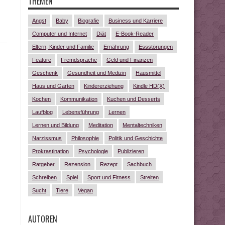
THEMEN
Angst
Baby
Biografie
Business und Karriere
Computer und Internet
Diät
E-Book-Reader
Eltern, Kinder und Familie
Ernährung
Essstörungen
Feature
Fremdsprache
Geld und Finanzen
Geschenk
Gesundheit und Medizin
Hausmittel
Haus und Garten
Kindererziehung
Kindle HD(X)
Kochen
Kommunikation
Kuchen und Desserts
Laufblog
Lebensführung
Lernen
Lernen und Bildung
Meditation
Mentaltechniken
Narzissmus
Philosophie
Politik und Geschichte
Prokrastination
Psychologie
Publizieren
Ratgeber
Rezension
Rezept
Sachbuch
Schreiben
Spiel
Sport und Fitness
Streiten
Sucht
Tiere
Vegan
AUTOREN