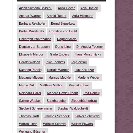
Ajahn Sumano Bhikkhu
Anita Heyer
Anja Dostert
Ansgar Warner
Arnold Retzer
Attila Hildmann
Barbara Reishofer
Bernd Siggelkow
Bärbel Wardetzki
Christine von Brühl
Christoph Prevezanos
Dagmar Araia
Demian zur Strassen
Doris Iding
Dr. Angela Fetzner
Elisabeth Mardorf
Giulia Enders
Hans Morschitzky
Harald Walach
Inke Jochims
Jörg Zittlau
Kathring Passig
Kerstin Werner
Lutz Kreutzer
Madame Missou
Marcus Mockler
Marlene Weber
Martin Dall
Matthias Matting
Pascal Kühner
Reinhard Haller
Richard David Precht
Rolf Dobelli
Sabine Wacker
Sascha Lobo
Siebenbücherfrau
Siegbert Scheuermann
Stephan Waldscheidt
Thomas Hartl
Thomas Seebeck
Volker Schmiedel
Wilfred Lindo
Wilhelm Schmid
William Powers
Wolfgang Büscher