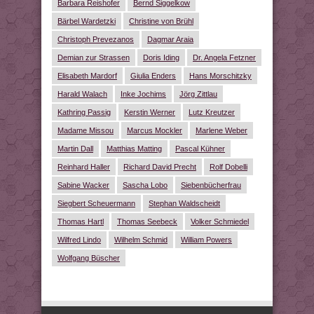
Barbara Reishofer
Bernd Siggelkow
Bärbel Wardetzki
Christine von Brühl
Christoph Prevezanos
Dagmar Araia
Demian zur Strassen
Doris Iding
Dr. Angela Fetzner
Elisabeth Mardorf
Giulia Enders
Hans Morschitzky
Harald Walach
Inke Jochims
Jörg Zittlau
Kathring Passig
Kerstin Werner
Lutz Kreutzer
Madame Missou
Marcus Mockler
Marlene Weber
Martin Dall
Matthias Matting
Pascal Kühner
Reinhard Haller
Richard David Precht
Rolf Dobelli
Sabine Wacker
Sascha Lobo
Siebenbücherfrau
Siegbert Scheuermann
Stephan Waldscheidt
Thomas Hartl
Thomas Seebeck
Volker Schmiedel
Wilfred Lindo
Wilhelm Schmid
William Powers
Wolfgang Büscher