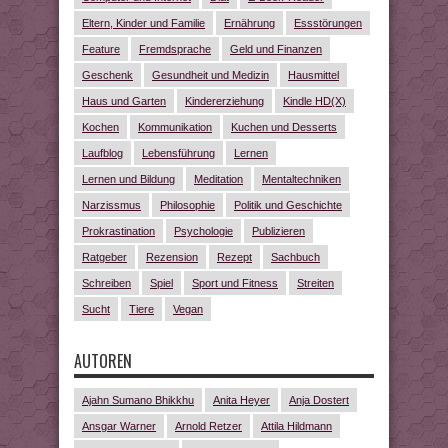
Eltern, Kinder und Familie
Ernährung
Essstörungen
Feature
Fremdsprache
Geld und Finanzen
Geschenk
Gesundheit und Medizin
Hausmittel
Haus und Garten
Kindererziehung
Kindle HD(X)
Kochen
Kommunikation
Kuchen und Desserts
Laufblog
Lebensführung
Lernen
Lernen und Bildung
Meditation
Mentaltechniken
Narzissmus
Philosophie
Politik und Geschichte
Prokrastination
Psychologie
Publizieren
Ratgeber
Rezension
Rezept
Sachbuch
Schreiben
Spiel
Sport und Fitness
Streiten
Sucht
Tiere
Vegan
AUTOREN
Ajahn Sumano Bhikkhu
Anita Heyer
Anja Dostert
Ansgar Warner
Arnold Retzer
Attila Hildmann