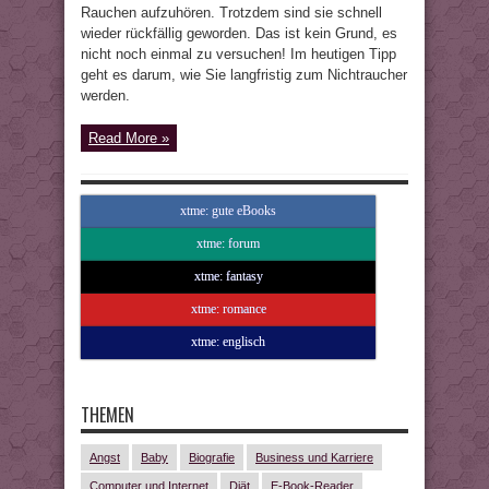
Rauchen aufzuhören. Trotzdem sind sie schnell
wieder rückfällig geworden. Das ist kein Grund, es
nicht noch einmal zu versuchen! Im heutigen Tipp
geht es darum, wie Sie langfristig zum Nichtraucher
werden.
Read More »
xtme: gute eBooks
xtme: forum
xtme: fantasy
xtme: romance
xtme: englisch
THEMEN
Angst
Baby
Biografie
Business und Karriere
Computer und Internet
Diät
E-Book-Reader