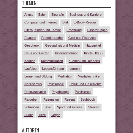
THEMEN
Angst
Baby
Biografie
Business und Karriere
Computer und Internet
Diät
E-Book-Reader
Eltern, Kinder und Familie
Ernährung
Essstörungen
Feature
Fremdsprache
Geld und Finanzen
Geschenk
Gesundheit und Medizin
Hausmittel
Haus und Garten
Kindererziehung
Kindle HD(X)
Kochen
Kommunikation
Kuchen und Desserts
Laufblog
Lebensführung
Lernen
Lernen und Bildung
Meditation
Mentaltechniken
Narzissmus
Philosophie
Politik und Geschichte
Prokrastination
Psychologie
Publizieren
Ratgeber
Rezension
Rezept
Sachbuch
Schreiben
Spiel
Sport und Fitness
Streiten
Sucht
Tiere
Vegan
AUTOREN