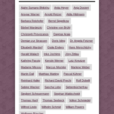
Ajahn Sumano Bhikkhu
Anita Heyer
Anja Dostert
Ansgar Warner
Arnold Retzer
Attila Hildmann
Barbara Reishofer
Bernd Siggelkow
Bärbel Wardetzki
Christine von Brühl
Christoph Prevezanos
Dagmar Araia
Demian zur Strassen
Doris Iding
Dr. Angela Fetzner
Elisabeth Mardorf
Giulia Enders
Hans Morschitzky
Harald Walach
Inke Jochims
Jörg Zittlau
Kathring Passig
Kerstin Werner
Lutz Kreutzer
Madame Missou
Marcus Mockler
Marlene Weber
Martin Dall
Matthias Matting
Pascal Kühner
Reinhard Haller
Richard David Precht
Rolf Dobelli
Sabine Wacker
Sascha Lobo
Siebenbücherfrau
Siegbert Scheuermann
Stephan Waldscheidt
Thomas Hartl
Thomas Seebeck
Volker Schmiedel
Wilfred Lindo
Wilhelm Schmid
William Powers
Wolfgang Büscher