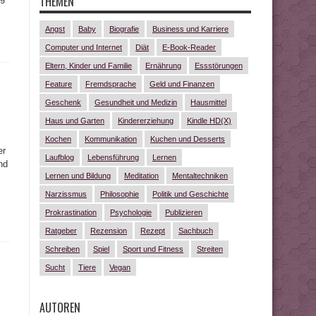
THEMEN
.
Angst
Baby
Biografie
Business und Karriere
Computer und Internet
Diät
E-Book-Reader
Eltern, Kinder und Familie
Ernährung
Essstörungen
Feature
Fremdsprache
Geld und Finanzen
Geschenk
Gesundheit und Medizin
Hausmittel
Haus und Garten
Kindererziehung
Kindle HD(X)
Kochen
Kommunikation
Kuchen und Desserts
er
Laufblog
Lebensführung
Lernen
nd
Lernen und Bildung
Meditation
Mentaltechniken
Narzissmus
Philosophie
Politik und Geschichte
Prokrastination
Psychologie
Publizieren
Ratgeber
Rezension
Rezept
Sachbuch
Schreiben
Spiel
Sport und Fitness
Streiten
Sucht
Tiere
Vegan
AUTOREN