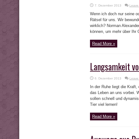
7. Dezember 2013
Leave
Wenn ich doch nur seine o
Rätsel für uns. Wir bewund
wirklich? Norman Alexander
können, um mehr über Ihr 
Read More »
Langsamkeit von
6. Dezember 2013
Leave
In der Ruhe liegt die Kraf
das Leben an uns vorbei. W
sollen schnell und dynamis
Tier viel lernen!
Read More »