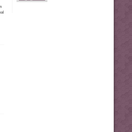
n
mal