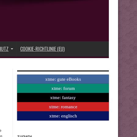
HUTZ
COOKIE-RICHTLINIE (EU)
xtme: gute eBooks
xtme: forum
xtme: fantasy
xtme: romance
xtme: englisch
e
ng