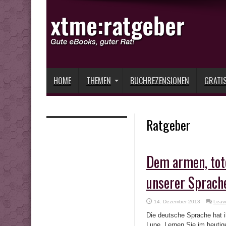
HOME
THEMEN
BUCHREZENSIONEN
GRATI
Ratgeber
Dem armen, tote
unserer Sprach
14. Dezember 2013
Leav
Die deutsche Sprache hat i
Lupe. Lernen Sie im heutig