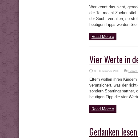
Wer kennt das nicht, gerad
der Tat macht Zucker sücht
der Sucht verfallen, so ste
heutigen Tipps werden Sie 
Read More »
Vier Werte in d
8. Dezember 2013
Leave
Eltern wollen ihren Kinder
verunsichert, was der richt
sondern Sparringspartner, d
heutigen Tipp die vier Wer
Read More »
Gedanken lesen