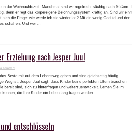
e in der Weihnachtszeit: Manchmal sind wir regelrecht süchtig nach Süßem. I
ig, denn er regt das körpereigene Belohnungssystem kräftig an. Sind wir ein
llt sich die Frage: wie werde ich sie wieder los? Mit ein wenig Geduld und den
es schaffen. Und wer ...
er Erziehung nach Jesper Juul
 a comment
n das Beste mit auf dem Lebensweg geben und sind gleichzeitig häufig
ige Weg ist. Jesper Juul sagt, dass Kinder keine perfekten Eltern brauchen,
ie bereit sind, sich zu hinterfragen und weiterzuentwickelt. Lernen Sie im
te kennen, die Ihre Kinder ein Leben lang tragen werden.
 und entschlüsseln