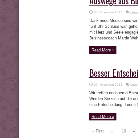
Auswege aus Bu
30. November 2013
Leav
Dank neue Medien sind wir 
fünf Uhr Schluss war, gehö
mit Herz und Seele engagie
Businesscoach Martin Weh
Read More »
Besser Entsche
29. November 2013
Leav
Wir treffen andauernd Ent
Werden Sie sich auf die au
eine Entscheidung. Lesen S
Read More »
« First
...
10
«