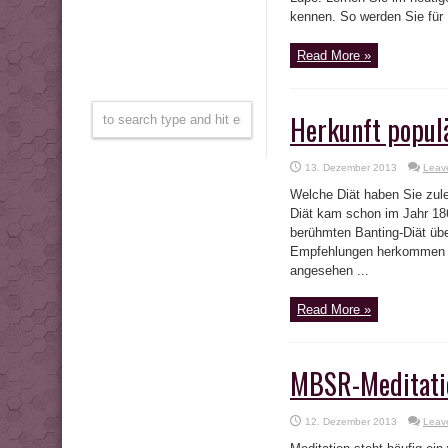
kennen. So werden Sie für 
Read More »
Herkunft populä
13. Dezember 2013
Leav
Welche Diät haben Sie zule
Diät kam schon im Jahr 186
berühmten Banting-Diät übe
Empfehlungen herkommen u
angesehen ...
Read More »
MBSR-Meditatio
12. Dezember 2013
Leav