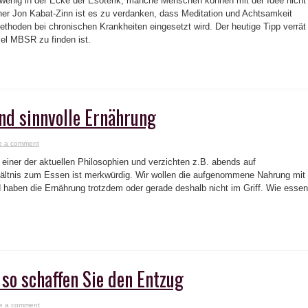
n wenig in der Ecke der Esoterik, manche Menschen können mit der Idee nicht
er Jon Kabat-Zinn ist es zu verdanken, dass Meditation und Achtsamkeit
Methoden bei chronischen Krankheiten eingesetzt wird. Der heutige Tipp verrät
zel MBSR zu finden ist.
d sinnvolle Ernährung
e a comment
einer der aktuellen Philosophien und verzichten z.B. abends auf
ältnis zum Essen ist merkwürdig. Wir wollen die aufgenommene Nahrung mit
nd haben die Ernährung trotzdem oder gerade deshalb nicht im Griff. Wie essen
so schaffen Sie den Entzug
e a comment