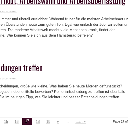
rnout, Arbeitswahn und Arbeitsüberlastung
e a comment
immer und überall erreichbar. Während früher für die meisten Arbeitnehmer u
ren Überstunden heute zum guten Ton. Egal wie einfach der Job, wir sollen u
ren. Die moderne Arbeitswelt macht viele Menschen krank, findet der
rle. Wie können Sie sich aus dem Hamsterrad befreien?
idungen treffen
e a comment
scheidungen, große wie kleine. Was haben Sie heute Morgen gefrühstückt?
sgeschriebene Stelle bewerben? Keine Entscheidung zu treffen ist ebenfalls
ie im heutigen Tipp, wie Sie leichter und besser Entscheidungen treffen.
17
15
16
18
19
»
...
Last »
Page 17 of