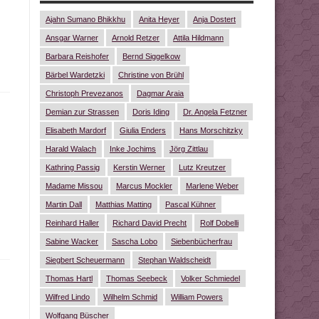
Ajahn Sumano Bhikkhu
Anita Heyer
Anja Dostert
Ansgar Warner
Arnold Retzer
Attila Hildmann
Barbara Reishofer
Bernd Siggelkow
Bärbel Wardetzki
Christine von Brühl
Christoph Prevezanos
Dagmar Araia
Demian zur Strassen
Doris Iding
Dr. Angela Fetzner
Elisabeth Mardorf
Giulia Enders
Hans Morschitzky
Harald Walach
Inke Jochims
Jörg Zittlau
Kathring Passig
Kerstin Werner
Lutz Kreutzer
Madame Missou
Marcus Mockler
Marlene Weber
Martin Dall
Matthias Matting
Pascal Kühner
Reinhard Haller
Richard David Precht
Rolf Dobelli
Sabine Wacker
Sascha Lobo
Siebenbücherfrau
Siegbert Scheuermann
Stephan Waldscheidt
Thomas Hartl
Thomas Seebeck
Volker Schmiedel
Wilfred Lindo
Wilhelm Schmid
William Powers
Wolfgang Büscher