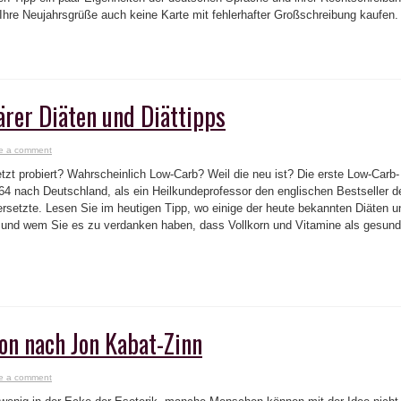
Ihre Neujahrsgrüße auch keine Karte mit fehlerhafter Großschreibung kaufen
rer Diäten und Diättipps
e a comment
tzt probiert? Wahrscheinlich Low-Carb? Weil die neu ist? Die erste Low-Carb-
4 nach Deutschland, als ein Heilkundeprofessor den englischen Bestseller d
rsetzte. Lesen Sie im heutigen Tipp, wo einige der heute bekannten Diäten u
nd wem Sie es zu verdanken haben, dass Vollkorn und Vitamine als gesund
n nach Jon Kabat-Zinn
e a comment