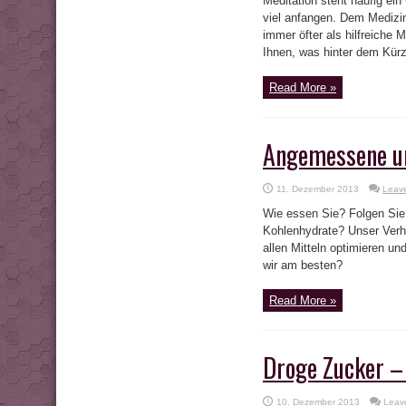
Meditation steht häufig ei
viel anfangen. Dem Medizin
immer öfter als hilfreiche 
Ihnen, was hinter dem Kür
Read More »
Angemessene un
11. Dezember 2013
Leav
Wie essen Sie? Folgen Sie 
Kohlenhydrate? Unser Verh
allen Mitteln optimieren u
wir am besten?
Read More »
Droge Zucker – 
10. Dezember 2013
Leav